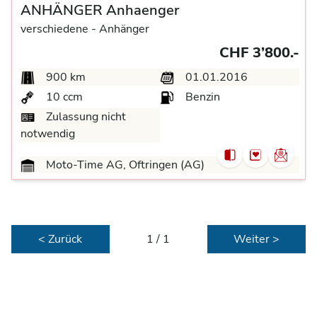
ANHÄNGER Anhaenger
verschiedene -
Anhänger
CHF 3’800.-
900 km
01.01.2016
10 ccm
Benzin
Zulassung nicht
notwendig
Moto-Time AG, Oftringen (AG)
< Zurück
1 / 1
Weiter >