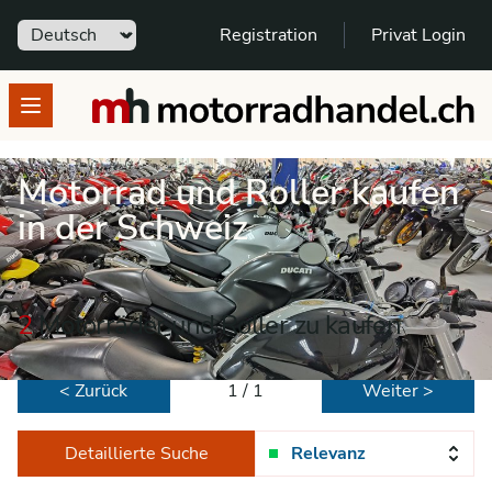
Sprache
Registration
Privat Login
motorradhandel.ch
Open menu
Motorrad und Roller kaufen
in der Schweiz
2
Motorräder und Roller zu kaufen
< Zurück
1 / 1
Weiter >
Detaillierte Suche
Relevanz