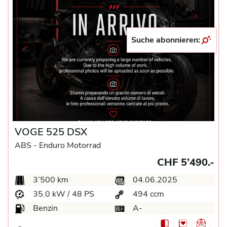
Suche abonnieren:
VOGE 525 DSX
ABS -
Enduro Motorrad
CHF 5’490.-
3’500 km
04.06.2025
35.0 kW / 48 PS
494 ccm
Benzin
A-