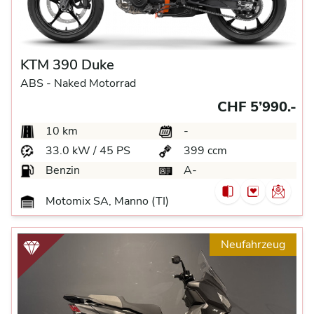
KTM 390 Duke
ABS -
Naked Motorrad
CHF 5’990.-
10 km
-
33.0 kW / 45 PS
399 ccm
Benzin
A-
Motomix SA, Manno (TI)
Neufahrzeug