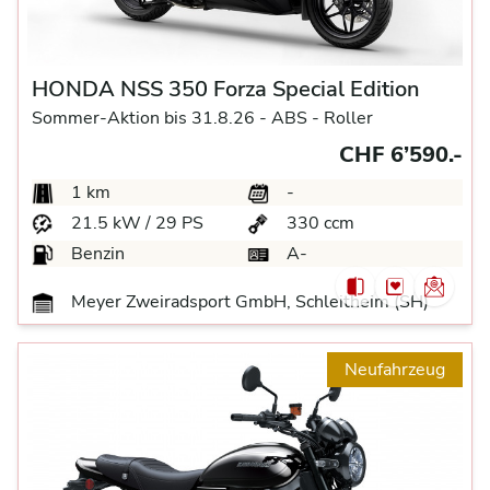
HONDA NSS 350 Forza Special Edition
Sommer-Aktion bis 31.8.26 -
ABS -
Roller
CHF 6’590.-
1 km
-
21.5 kW / 29 PS
330 ccm
Benzin
A-
Meyer Zweiradsport GmbH, Schleitheim (SH)
Neufahrzeug