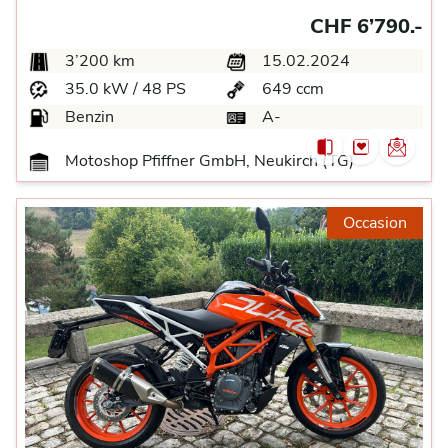
CHF 6’790.-
3’200 km
15.02.2024
35.0 kW / 48 PS
649 ccm
Benzin
A-
Motoshop Pfiffner GmbH, Neukirch (TG)
Occasion