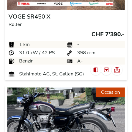
VOGE SR450 X
Roller
CHF 7’390.-
1 km
-
31.0 kW / 42 PS
398 ccm
Benzin
A-
Stahlmoto AG, St. Gallen (SG)
Occasion