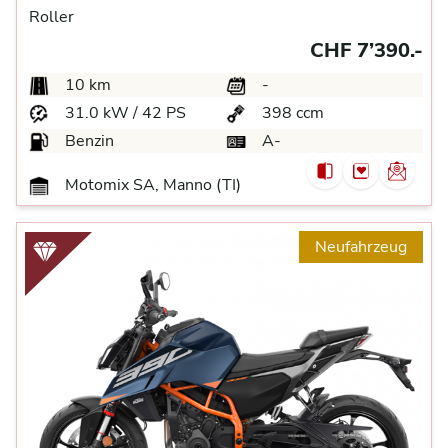
Roller
CHF 7’390.-
10 km
-
31.0 kW / 42 PS
398 ccm
Benzin
A-
Motomix SA, Manno (TI)
Neufahrzeug