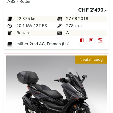
ABS -
Roller
CHF 2’490.-
22’375 km
27.08.2018
20.1 kW / 27 PS
278 ccm
Benzin
A-
müller 2rad AG, Emmen (LU)
Neufahrzeug