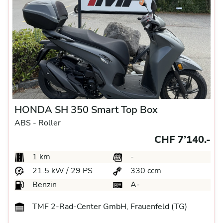
HONDA SH 350 Smart Top Box
ABS -
Roller
CHF 7’140.-
1 km
-
21.5 kW / 29 PS
330 ccm
Benzin
A-
TMF 2-Rad-Center GmbH, Frauenfeld (TG)