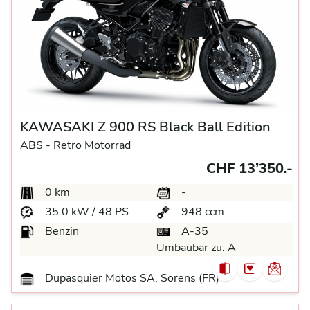
KAWASAKI Z 900 RS Black Ball Edition
ABS -
Retro Motorrad
CHF 13’350.-
0 km
-
35.0 kW / 48 PS
948 ccm
Benzin
A-35
Umbaubar zu:
A
Dupasquier Motos SA, Sorens (FR)