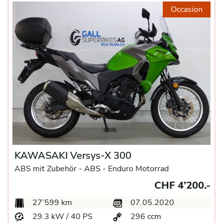
Occasion
KAWASAKI Versys-X 300
ABS mit Zubehör -
ABS -
Enduro Motorrad
CHF 4’200.-
27’599 km
07.05.2020
29.3 kW / 40 PS
296 ccm