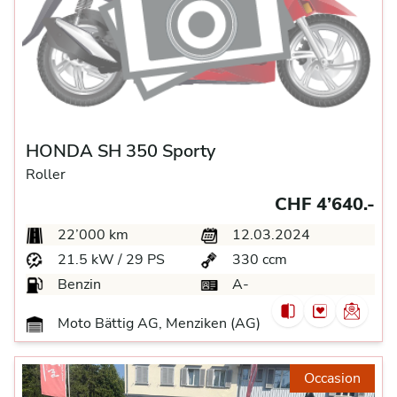
HONDA SH 350 Sporty
Roller
CHF 4’640.-
22’000 km
12.03.2024
21.5 kW / 29 PS
330 ccm
Benzin
A-
Moto Bättig AG, Menziken (AG)
Occasion