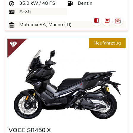
35.0 kW / 48 PS
Benzin
A-35
Motomix SA, Manno (TI)
Neufahrzeug
VOGE SR450 X