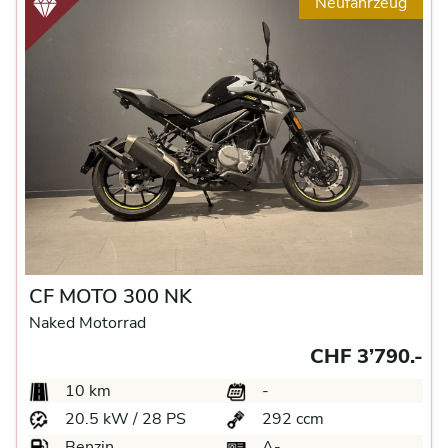
Neufahrzeug
CF MOTO 300 NK
Naked Motorrad
CHF 3’790.-
10 km
-
20.5 kW / 28 PS
292 ccm
Benzin
A-