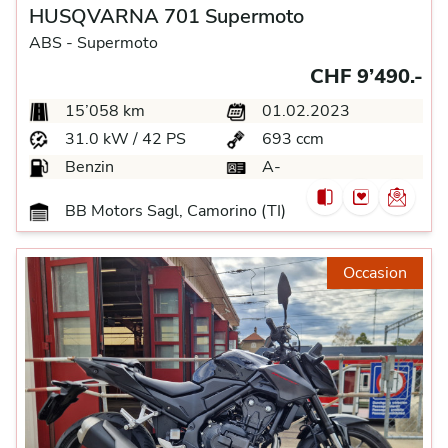
HUSQVARNA 701 Supermoto
ABS -
Supermoto
CHF 9’490.-
15’058 km
01.02.2023
31.0 kW / 42 PS
693 ccm
Benzin
A-
BB Motors Sagl, Camorino (TI)
Occasion