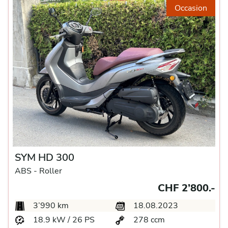
Occasion
SYM HD 300
ABS -
Roller
CHF 2’800.-
3’990 km
18.08.2023
18.9 kW / 26 PS
278 ccm