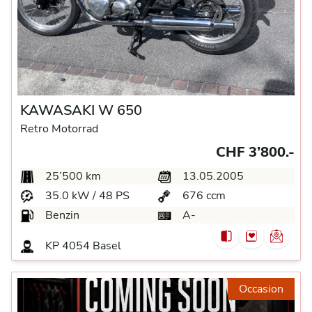
KAWASAKI W 650
Retro Motorrad
CHF 3’800.-
25’500 km
13.05.2005
35.0 kW / 48 PS
676 ccm
Benzin
A-
KP
4054 Basel
Occasion