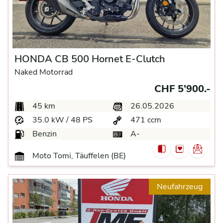
HONDA CB 500 Hornet E-Clutch
Naked Motorrad
CHF 5’900.-
45 km
26.05.2026
35.0 kW / 48 PS
471 ccm
Benzin
A-
Moto Tomi, Täuffelen (BE)
Neufahrzeug