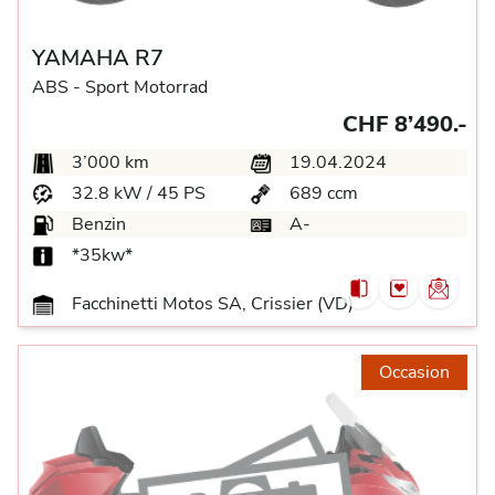
YAMAHA R7
ABS -
Sport Motorrad
CHF 8’490.-
3’000 km
19.04.2024
32.8 kW / 45 PS
689 ccm
Benzin
A-
*35kw*
Facchinetti Motos SA, Crissier (VD)
Occasion