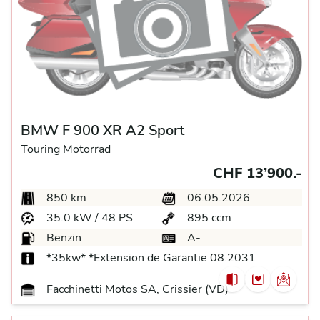
BMW F 900 XR A2 Sport
Touring Motorrad
CHF 13’900.-
850 km
06.05.2026
35.0 kW / 48 PS
895 ccm
Benzin
A-
*35kw* *Extension de Garantie 08.2031
Facchinetti Motos SA, Crissier (VD)