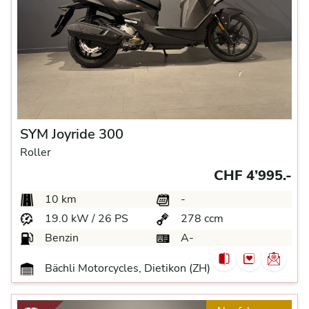
SYM Joyride 300
Roller
CHF 4’995.-
10 km
-
19.0 kW / 26 PS
278 ccm
Benzin
A-
Bächli Motorcycles, Dietikon (ZH)