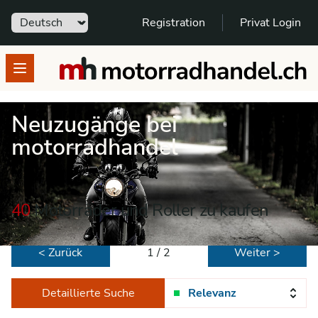
Sprache
Registration
Privat Login
motorradhandel.ch
Open menu
Neuzugänge bei
motorradhandel
40
Motorräder und Roller zu kaufen
< Zurück
1 / 2
Weiter >
Detaillierte Suche
Relevanz