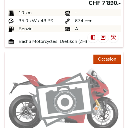
CHF 7’890.-
10 km
-
35.0 kW / 48 PS
674 ccm
Benzin
A-
Bächli Motorcycles, Dietikon (ZH)
Occasion