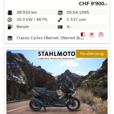
CHF 9’900.-
38’920 km
05.04.1995
35.0 kW / 48 PS
1’337 ccm
Benzin
A-
Classic Cycles Oberwil, Oberwil (BL)
Neufahrzeug