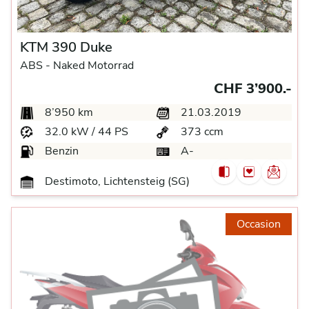
KTM 390 Duke
ABS -
Naked Motorrad
CHF 3’900.-
8’950 km
21.03.2019
32.0 kW / 44 PS
373 ccm
Benzin
A-
Destimoto, Lichtensteig (SG)
Occasion