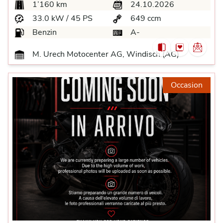
1’160 km
24.10.2026
33.0 kW / 45 PS
649 ccm
Benzin
A-
M. Urech Motocenter AG, Windisch (AG)
Occasion