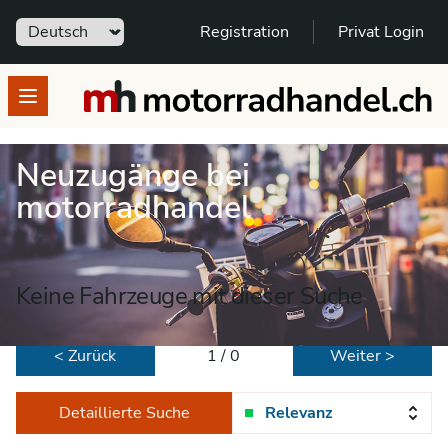
Sprache
Registration
Privat Login
motorradhandel.ch
Open menu
Neuzugänge bei
motorradhandel
Keine Fahrzeuge mit dieser Suche
< Zurück
1 / 0
Weiter >
Detaillierte Suche
Relevanz