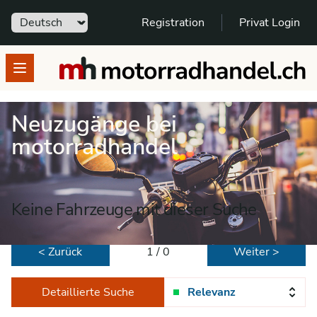
Sprache
Registration
Privat Login
motorradhandel.ch
Open menu
Neuzugänge bei
motorradhandel
Keine Fahrzeuge mit dieser Suche
< Zurück
1 / 0
Weiter >
Detaillierte Suche
Relevanz