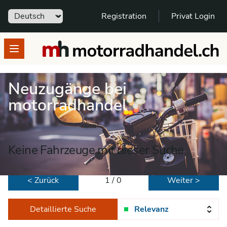
Sprache
Registration
Privat Login
motorradhandel.ch
Open menu
Neuzugänge bei
motorradhandel
Keine Fahrzeuge mit dieser Suche
< Zurück
1 / 0
Weiter >
Detaillierte Suche
Relevanz