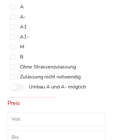
A
A-
A1
A1-
M
B
Ohne Strassenzulassung
Zulassung nicht notwendig
Umbau A und A- möglich
Preis