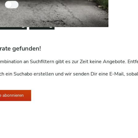
Nur Händlerfahrzeuge
entfernen
e-Bike
Remove option
Remove option
rate gefunden!
mbination an Suchfiltern gibt es zur Zeit keine Angebote. Ent
ch ein Suchabo erstellen und wir senden Dir eine E-Mail, soba
e abonnieren