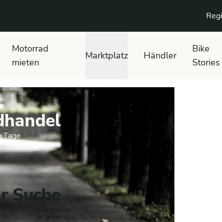
Regi
Motorrad
Bike
Marktplatz
Händler
mieten
Stories
dhandel
n Tage
er Suche