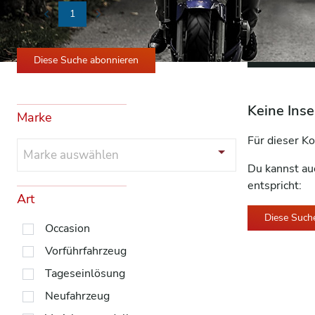
1
Previous
Next
Alle Filter 
Diese Suche abonnieren
Keine Inse
Marke
Für dieser Ko
Marke auswählen
Du kannst au
entspricht:
Art
Diese Such
Occasion
Vorführfahrzeug
Tageseinlösung
Neufahrzeug