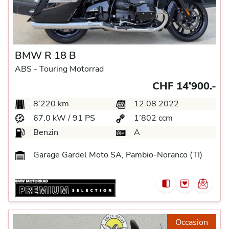
BMW R 18 B
ABS -
Touring Motorrad
CHF 14’900.-
8’220 km
12.08.2022
67.0 kW / 91 PS
1’802 ccm
Benzin
A
Garage Gardel Moto SA, Pambio-Noranco (TI)
Occasion