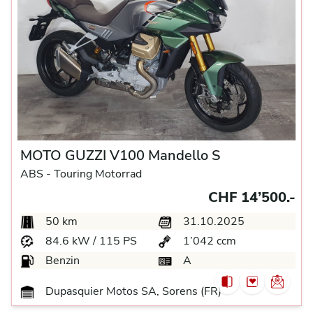
MOTO GUZZI V100 Mandello S
ABS -
Touring Motorrad
CHF 14’500.-
50 km
31.10.2025
84.6 kW / 115 PS
1’042 ccm
Benzin
A
Dupasquier Motos SA, Sorens (FR)