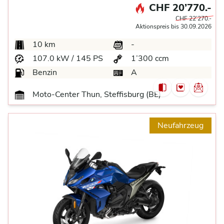
CHF 20’770.-
CHF 22’270.-
Aktionspreis bis 30.09.2026
10 km
-
107.0 kW / 145 PS
1’300 ccm
Benzin
A
Moto-Center Thun, Steffisburg (BE)
Neufahrzeug