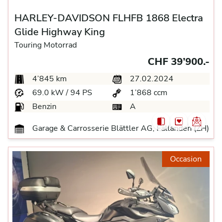
HARLEY-DAVIDSON FLHFB 1868 Electra
Glide Highway King
Touring Motorrad
CHF 39’900.-
4’845 km
27.02.2024
69.0 kW / 94 PS
1’868 ccm
Benzin
A
Garage & Carrosserie Blättler AG, Fällanden (ZH)
Occasion