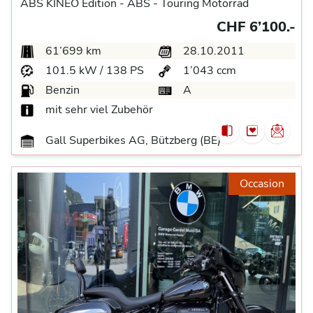
ABS KINEO Edition -
ABS -
Touring Motorrad
CHF 6’100.-
61’699 km
28.10.2011
101.5 kW / 138 PS
1’043 ccm
Benzin
A
mit sehr viel Zubehör
Gall Superbikes AG, Bützberg (BE)
Occasion