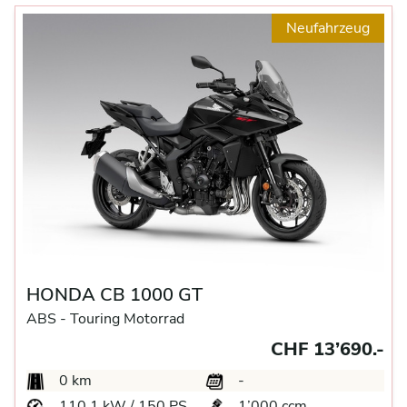
Neufahrzeug
HONDA CB 1000 GT
ABS -
Touring Motorrad
CHF 13’690.-
0 km
-
110.1 kW / 150 PS
1’000 ccm