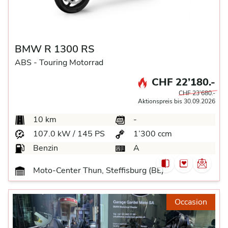
BMW R 1300 RS
ABS -
Touring Motorrad
CHF 22’180.-
CHF 23’680.-
Aktionspreis bis 30.09.2026
10 km
-
107.0 kW / 145 PS
1’300 ccm
Benzin
A
Moto-Center Thun, Steffisburg (BE)
Occasion