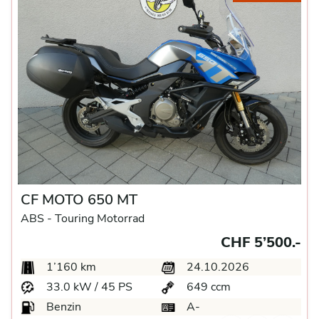
CF MOTO 650 MT
ABS -
Touring Motorrad
CHF 5’500.-
1’160 km
24.10.2026
33.0 kW / 45 PS
649 ccm
Benzin
A-