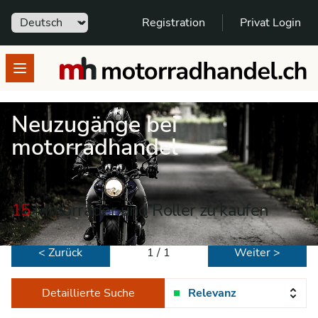
Sprache
Registration
Privat Login
motorradhandel.ch
Open menu
Neuzugänge bei
motorradhandel
15
Motorräder und Roller zu kaufen
< Zurück
1 / 1
Weiter >
Detaillierte Suche
Relevanz