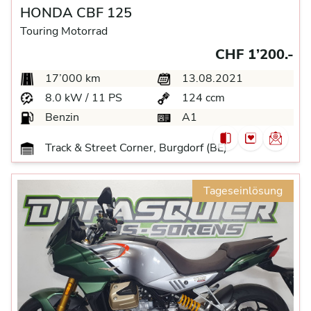
HONDA CBF 125
Touring Motorrad
CHF 1’200.-
17’000 km
13.08.2021
8.0 kW / 11 PS
124 ccm
Benzin
A1
Track & Street Corner, Burgdorf (BE)
Tageseinlösung