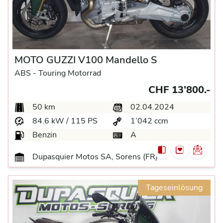
MOTO GUZZI V100 Mandello S
ABS -
Touring Motorrad
CHF 13’800.-
50 km
02.04.2024
84.6 kW / 115 PS
1’042 ccm
Benzin
A
Dupasquier Motos SA, Sorens (FR)
Tageseinlösung