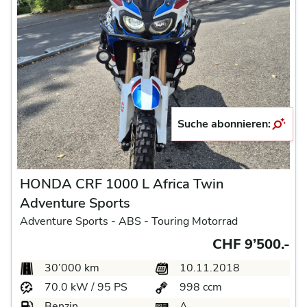
Suche abonnieren:
HONDA CRF 1000 L Africa Twin
Adventure Sports
Adventure Sports -
ABS -
Touring Motorrad
CHF 9’500.-
30’000 km
10.11.2018
70.0 kW / 95 PS
998 ccm
Benzin
A