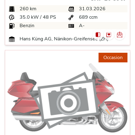
260 km
31.03.2026
35.0 kW / 48 PS
689 ccm
Benzin
A-
Hans Küng AG, Nänikon-Greifensee (ZH)
Occasion