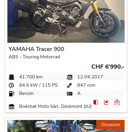
YAMAHA Tracer 900
ABS -
Touring Motorrad
CHF 6’990.-
41’700 km
12.04.2017
84.6 kW / 115 PS
847 ccm
Benzin
A
Boéchat Moto Sàrl, Delémont (JU)
Occasion