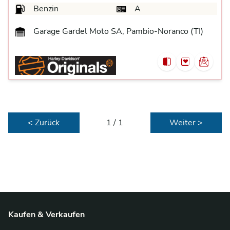
Benzin
A
Garage Gardel Moto SA, Pambio-Noranco (TI)
< Zurück
1 / 1
Weiter >
Kaufen & Verkaufen