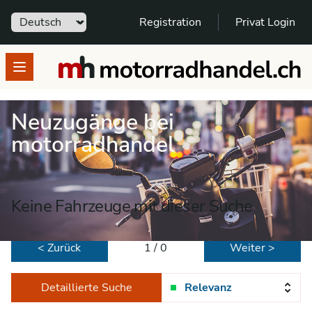
Sprache
Registration
Privat Login
motorradhandel.ch
Open menu
Neuzugänge bei
motorradhandel
Keine Fahrzeuge mit dieser Suche
< Zurück
1 / 0
Weiter >
Detaillierte Suche
Relevanz