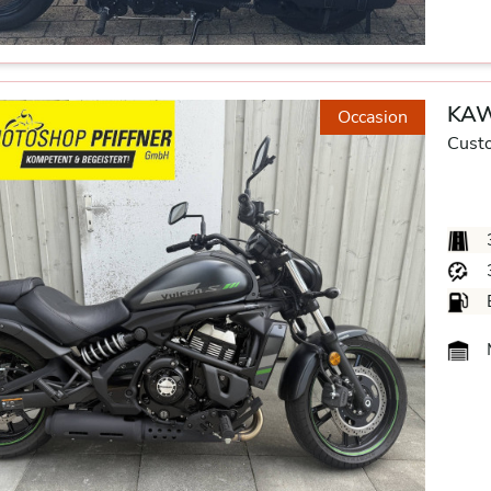
KAW
Occasion
Cust
M