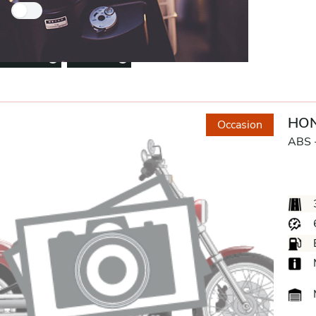
Nur Händlerfahrzeuge
entfernen
Custom
Remove option
Remove option
HON
Occasion
ABS 
M