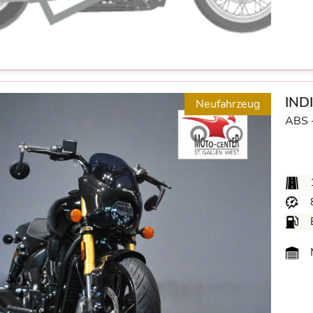
IND
Neufahrzeug
ABS 
M