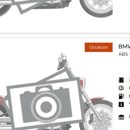
BMW
Occasion
ABS 
F