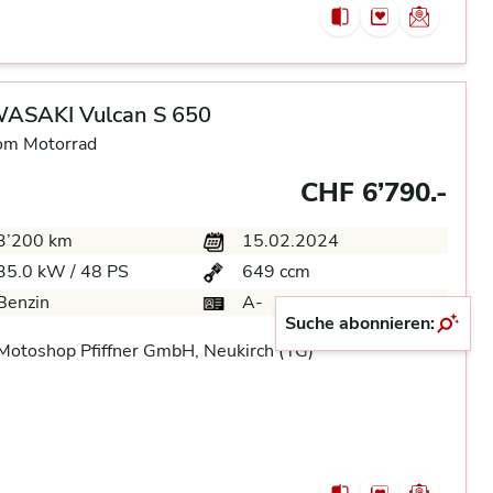
ASAKI Vulcan S 650
om Motorrad
CHF 6’790.-
3’200 km
15.02.2024
35.0 kW / 48 PS
649 ccm
Benzin
A-
Suche abonnieren:
otoshop Pfiffner GmbH, Neukirch (TG)