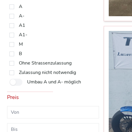
A
A-
A1
A1-
M
B
Ohne Strassenzulassung
Zulassung nicht notwendig
Umbau A und A- möglich
Preis