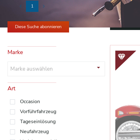
1
Previous
Next
Alle Filter 
Diese Suche abonnieren
Marke
Marke auswählen
Art
Occasion
Vorführfahrzeug
Tageseinlösung
Neufahrzeug