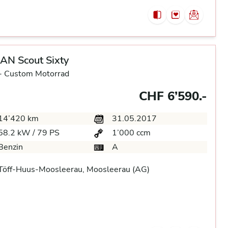
AN Scout Sixty
-
Custom Motorrad
CHF 6’590.-
14’420 km
31.05.2017
58.2 kW / 79 PS
1’000 ccm
Benzin
A
Töff-Huus-Moosleerau, Moosleerau (AG)