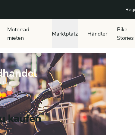
Regi
Motorrad
Bike
Marktplatz
Händler
mieten
Stories
dhandel
n Tage
u kaufen