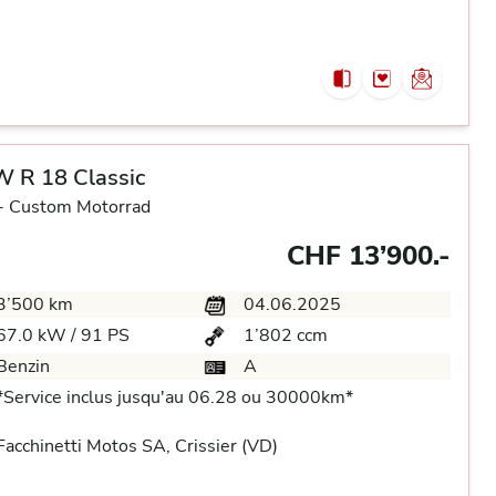
 R 18 Classic
-
Custom Motorrad
CHF 13’900.-
3’500 km
04.06.2025
67.0 kW / 91 PS
1’802 ccm
Benzin
A
*Service inclus jusqu'au 06.28 ou 30000km*
acchinetti Motos SA, Crissier (VD)