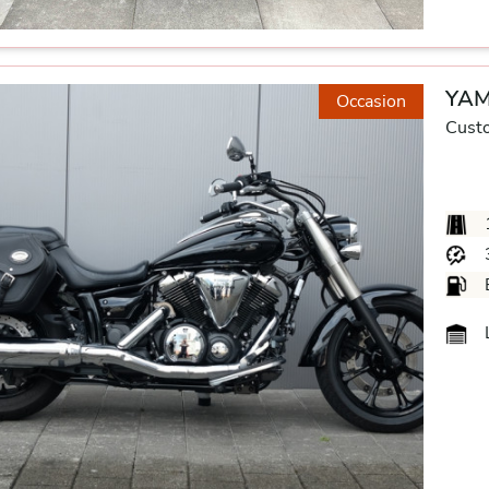
YAM
Occasion
Cust
L