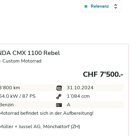
Relevanz
DA CMX 1100 Rebel
-
Custom Motorrad
CHF 7’500.-
3’800 km
31.10.2024
64.0 kW / 87 PS
1’084 ccm
Benzin
A
Motorrad befindet sich in der Aufbereitung!
üller + Jussel AG, Mönchaltorf (ZH)