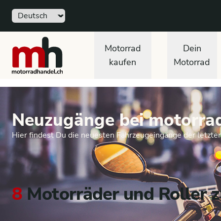
Sprache
motorradhandel.ch
Motorrad
Dein
kaufen
Motorrad
Neuzugänge bei motorra
Hier findest Du die neuesten Fahrzeugeingänge der letzte
8
Motorräder und Roller z