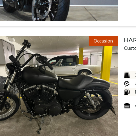
HAR
Occasion
Cust
A