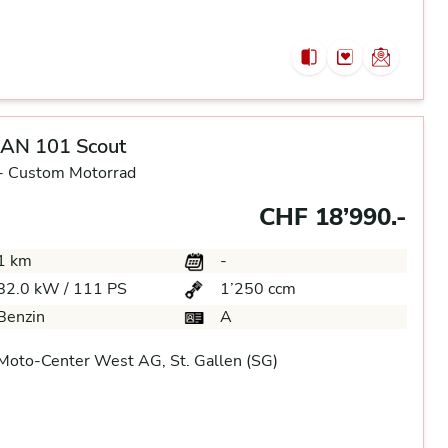
IAN 101 Scout
-
Custom Motorrad
CHF 18’990.-
1 km
-
82.0 kW / 111 PS
1’250 ccm
Benzin
A
oto-Center West AG, St. Gallen (SG)