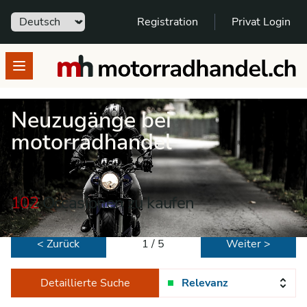
Sprache
Registration
Privat Login
motorradhandel.ch
Open menu
Neuzugänge bei
motorradhandel
102
Occasionen zu kaufen
< Zurück
1 / 5
Weiter >
Detaillierte Suche
Relevanz