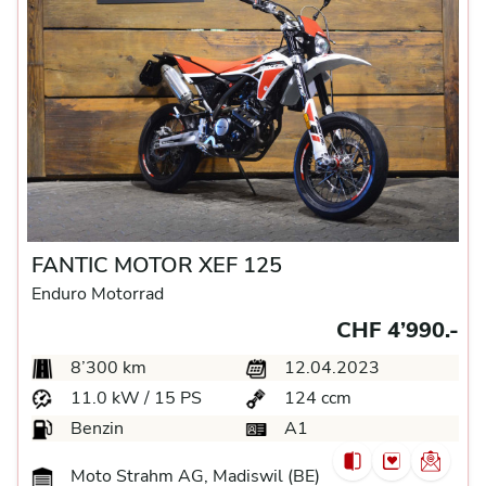
FANTIC MOTOR XEF 125
Enduro Motorrad
CHF 4’990.-
8’300 km
12.04.2023
11.0 kW / 15 PS
124 ccm
Benzin
A1
Moto Strahm AG, Madiswil (BE)