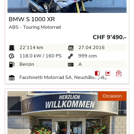
BMW S 1000 XR
ABS -
Touring Motorrad
CHF 9’490.-
22’114 km
27.04.2016
118.0 kW / 160 PS
999 ccm
Benzin
A
Facchinetti Motorrad SA, Neuchâtel (NE)
Occasion