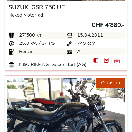
SUZUKI GSR 750 UE
Naked Motorrad
CHF 4’880.-
27’500 km
15.04.2011
25.0 kW / 34 PS
749 ccm
Benzin
A-
N&O BIKE AG, Gebenstorf (AG)
Occasion