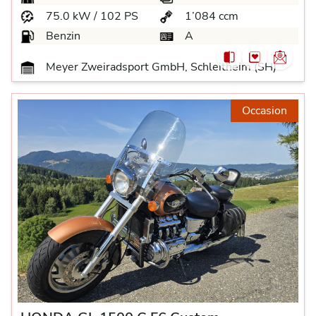
75.0 kW / 102 PS
1’084 ccm
Benzin
A
Meyer Zweiradsport GmbH, Schleitheim (SH)
Occasion