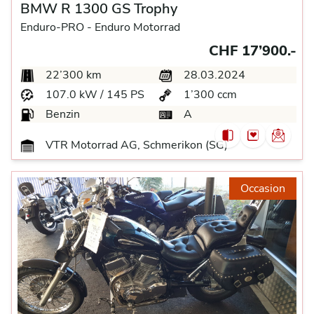
BMW R 1300 GS Trophy
Enduro-PRO -
Enduro Motorrad
CHF 17’900.-
22’300 km
28.03.2024
107.0 kW / 145 PS
1’300 ccm
Benzin
A
VTR Motorrad AG, Schmerikon (SG)
Occasion