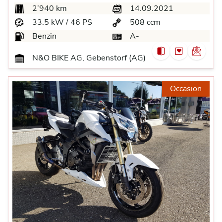
2’940 km
14.09.2021
33.5 kW / 46 PS
508 ccm
Benzin
A-
N&O BIKE AG, Gebenstorf (AG)
Occasion