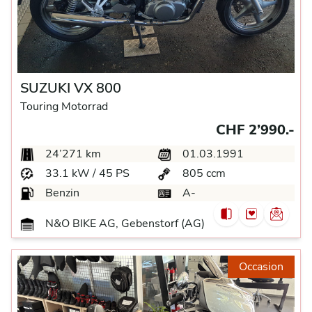
SUZUKI VX 800
Touring Motorrad
CHF 2’990.-
24’271 km
01.03.1991
33.1 kW / 45 PS
805 ccm
Benzin
A-
N&O BIKE AG, Gebenstorf (AG)
Occasion