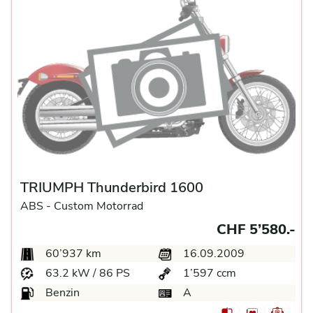
TRIUMPH Thunderbird 1600
ABS -
Custom Motorrad
CHF 5’580.-
60’937 km
16.09.2009
63.2 kW / 86 PS
1’597 ccm
Benzin
A