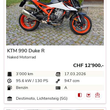
KTM 990 Duke R
Naked Motorrad
CHF 12’900.-
3’000 km
17.03.2026
95.6 kW / 130 PS
947 ccm
Benzin
A
Destimoto, Lichtensteig (SG)