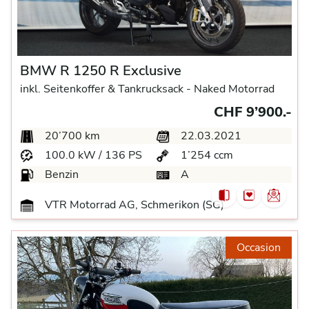
BMW R 1250 R Exclusive
inkl. Seitenkoffer & Tankrucksack -
Naked Motorrad
CHF 9’900.-
20’700 km
22.03.2021
100.0 kW / 136 PS
1’254 ccm
Benzin
A
VTR Motorrad AG, Schmerikon (SG)
Occasion