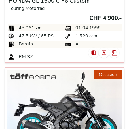
HONDA GL 1500 C F6 Custom
Touring Motorrad
CHF 4’900.-
45’061 km
01.04.1998
47.5 kW / 65 PS
1’520 ccm
Benzin
A
RM SZ
Occasion