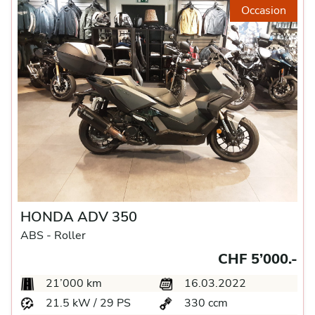
Occasion
HONDA ADV 350
ABS -
Roller
CHF 5’000.-
21’000 km
16.03.2022
21.5 kW / 29 PS
330 ccm