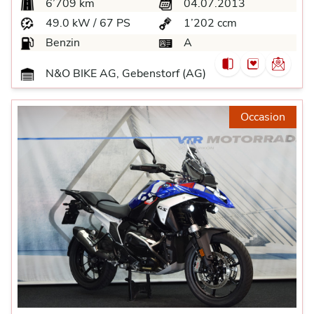
6’709 km
04.07.2013
49.0 kW / 67 PS
1’202 ccm
Benzin
A
N&O BIKE AG, Gebenstorf (AG)
Occasion