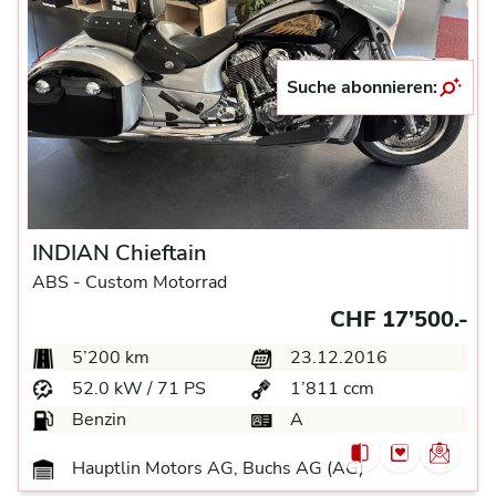
Suche abonnieren:
INDIAN Chieftain
ABS -
Custom Motorrad
CHF 17’500.-
5’200 km
23.12.2016
52.0 kW / 71 PS
1’811 ccm
Benzin
A
Hauptlin Motors AG, Buchs AG (AG)