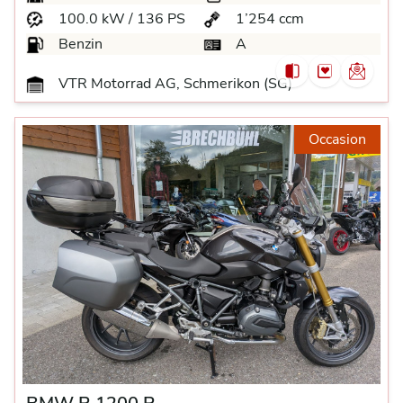
100.0 kW / 136 PS
1’254 ccm
Benzin
A
VTR Motorrad AG, Schmerikon (SG)
Occasion