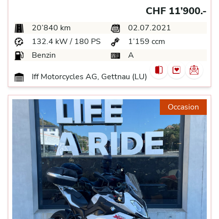
CHF 11’900.-
20’840 km
02.07.2021
132.4 kW / 180 PS
1’159 ccm
Benzin
A
Iff Motorcycles AG, Gettnau (LU)
Occasion