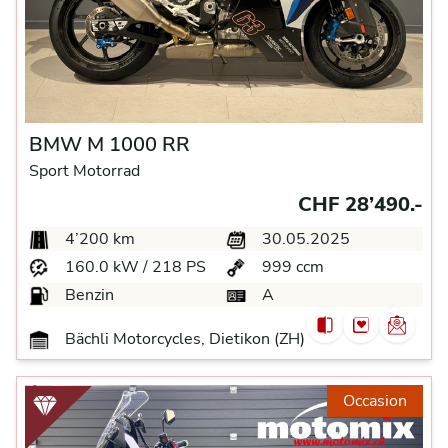
BMW M 1000 RR
Sport Motorrad
CHF 28’490.-
4’200 km
30.05.2025
160.0 kW / 218 PS
999 ccm
Benzin
A
Bächli Motorcycles, Dietikon (ZH)
Occasion