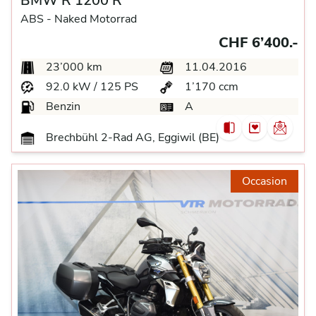
BMW R 1200 R
ABS -
Naked Motorrad
CHF 6’400.-
23’000 km
11.04.2016
92.0 kW / 125 PS
1’170 ccm
Benzin
A
Brechbühl 2-Rad AG, Eggiwil (BE)
Occasion