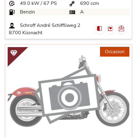
49.0 kW / 67 PS
690 ccm
Benzin
A
Schroff André Schiffliweg 2
8700 Küsnacht
Occasion