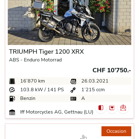
TRIUMPH Tiger 1200 XRX
ABS -
Enduro Motorrad
CHF 10’750.-
16’870 km
26.03.2021
103.8 kW / 141 PS
1’215 ccm
Benzin
A
Iff Motorcycles AG, Gettnau (LU)
Occasion