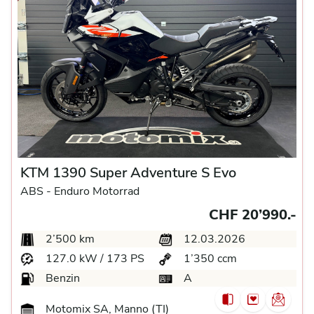
KTM 1390 Super Adventure S Evo
ABS -
Enduro Motorrad
CHF 20’990.-
2’500 km
12.03.2026
127.0 kW / 173 PS
1’350 ccm
Benzin
A
Motomix SA, Manno (TI)