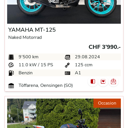
YAMAHA MT-125
Naked Motorrad
CHF 3’990.-
9’500 km
29.08.2024
11.0 kW / 15 PS
125 ccm
Benzin
A1
Töffarena, Oensingen (SO)
Occasion