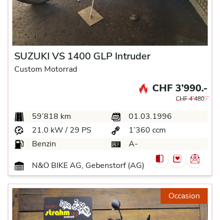
SUZUKI VS 1400 GLP Intruder
Custom Motorrad
CHF 3’990.-
CHF 4’480.-
59’818 km
01.03.1996
21.0 kW / 29 PS
1’360 ccm
Benzin
A-
N&O BIKE AG, Gebenstorf (AG)
Occasion