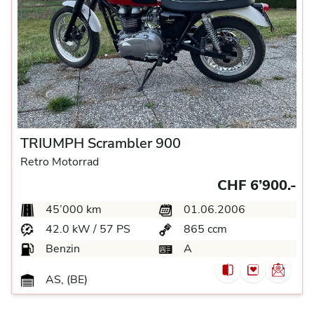
TRIUMPH Scrambler 900
Retro Motorrad
CHF 6’900.-
45’000 km
01.06.2006
42.0 kW / 57 PS
865 ccm
Benzin
A
AS, (BE)