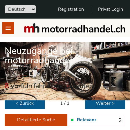
Sprache
Registration
Privat Login
motorradhandel.ch
Open menu
Neuzugänge bei
motorradhandel
8
Vorführfahrzeuge zu kaufen
< Zurück
1 / 1
Weiter >
Detaillierte Suche
Relevanz