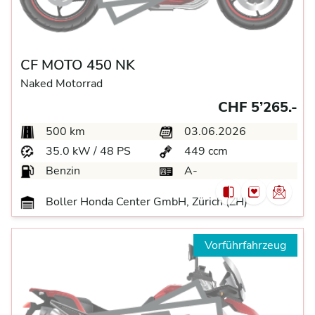
CF MOTO 450 NK
Naked Motorrad
CHF 5’265.-
500 km
03.06.2026
35.0 kW / 48 PS
449 ccm
Benzin
A-
Boller Honda Center GmbH, Zürich (ZH)
Vorführfahrzeug