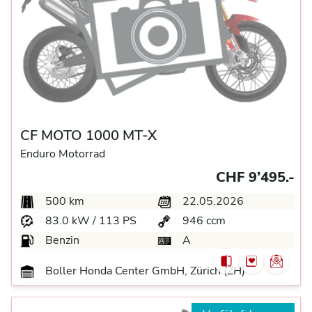
CF MOTO 1000 MT-X
Enduro Motorrad
CHF 9’495.-
500 km
22.05.2026
83.0 kW / 113 PS
946 ccm
Benzin
A
Boller Honda Center GmbH, Zürich (ZH)