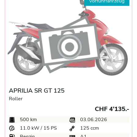
Vorführfahrzeug
APRILIA SR GT 125
Roller
CHF 4’135.-
500 km
03.06.2026
11.0 kW / 15 PS
125 ccm
Benzin
A1