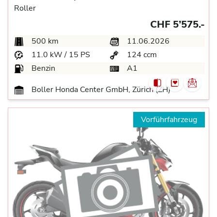
Roller
CHF 5’575.-
500 km
11.06.2026
11.0 kW / 15 PS
124 ccm
Benzin
A1
Boller Honda Center GmbH, Zürich (ZH)
Vorführfahrzeug