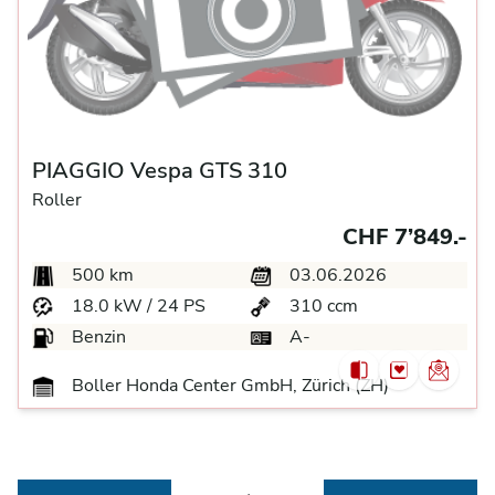
PIAGGIO Vespa GTS 310
Roller
CHF 7’849.-
500 km
03.06.2026
18.0 kW / 24 PS
310 ccm
Benzin
A-
Boller Honda Center GmbH, Zürich (ZH)