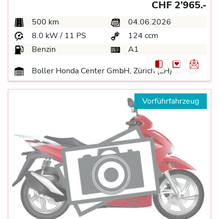
CHF 2’965.-
500 km
04.06.2026
8.0 kW / 11 PS
124 ccm
Benzin
A1
Boller Honda Center GmbH, Zürich (ZH)
Vorführfahrzeug