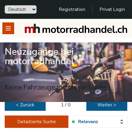
Sprache
Registration
Privat Login
motorradhandel.ch
Open menu
Neuzugänge bei
motorradhandel
Keine Fahrzeuge mit dieser Suche
< Zurück
1 / 0
Weiter >
Detaillierte Suche
Relevanz