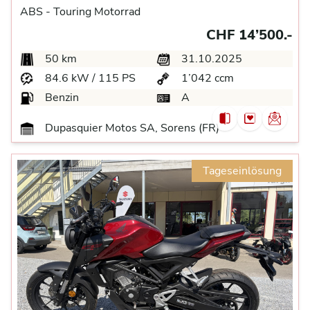
ABS -
Touring Motorrad
CHF 14’500.-
50 km
31.10.2025
84.6 kW / 115 PS
1’042 ccm
Benzin
A
Dupasquier Motos SA, Sorens (FR)
Tageseinlösung