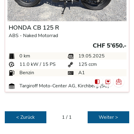
HONDA CB 125 R
ABS -
Naked Motorrad
CHF 5’650.-
0 km
19.05.2025
11.0 kW / 15 PS
125 ccm
Benzin
A1
Targiroff Moto-Center AG, Kirchberg (SG)
< Zurück
1 / 1
Weiter >