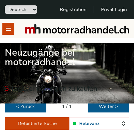
Sprache
Registration
Privat Login
motorradhandel.ch
Open menu
Neuzugänge bei
motorradhandel
3
Tageseinlösungen zu kaufen
< Zurück
1 / 1
Weiter >
Detaillierte Suche
Relevanz