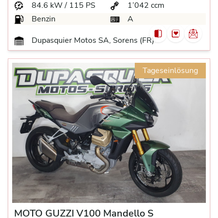
84.6 kW / 115 PS
1’042 ccm
Benzin
A
Dupasquier Motos SA, Sorens (FR)
Tageseinlösung
MOTO GUZZI V100 Mandello S