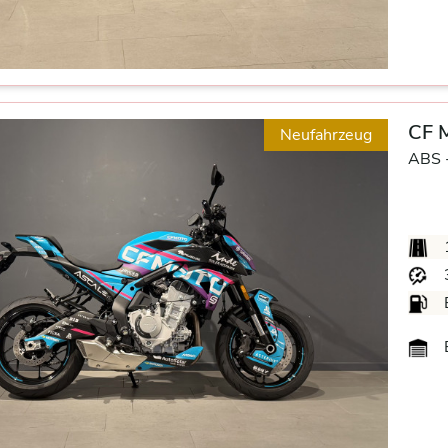
CF 
Neufahrzeug
ABS 
B