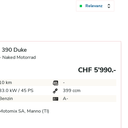
Relevanz
 390 Duke
-
Naked Motorrad
CHF 5’990.-
10 km
-
33.0 kW / 45 PS
399 ccm
Benzin
A-
Motomix SA, Manno (TI)