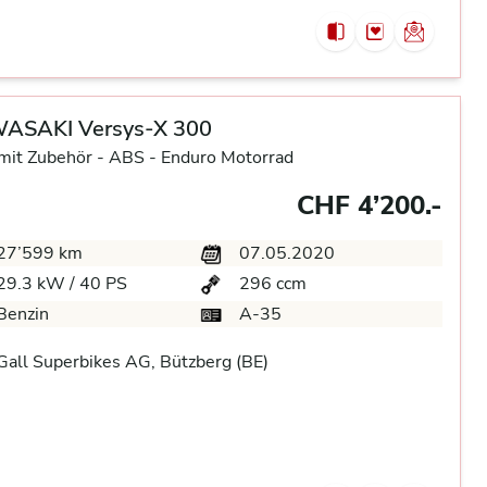
ASAKI Versys-X 300
it Zubehör -
ABS -
Enduro Motorrad
CHF 4’200.-
27’599 km
07.05.2020
29.3 kW / 40 PS
296 ccm
Benzin
A-35
all Superbikes AG, Bützberg (BE)