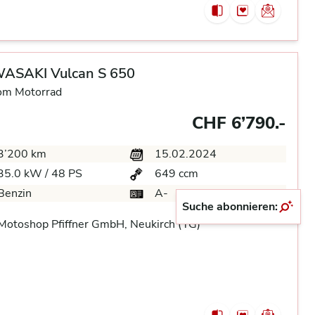
ASAKI Vulcan S 650
om Motorrad
CHF 6’790.-
3’200 km
15.02.2024
35.0 kW / 48 PS
649 ccm
Benzin
A-
Suche abonnieren:
otoshop Pfiffner GmbH, Neukirch (TG)