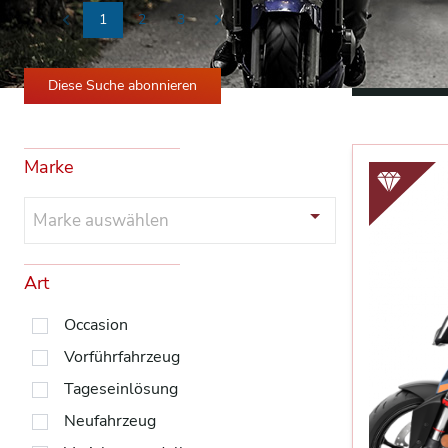
1
2
3
Previous
Next
Alle Filter 
Diese Suche abonnieren
Marke
Marke auswählen
Art
Occasion
Vorführfahrzeug
Tageseinlösung
Neufahrzeug