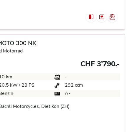
MOTO 300 NK
d Motorrad
CHF 3’790.-
10 km
-
20.5 kW / 28 PS
292 ccm
Benzin
A-
ächli Motorcycles, Dietikon (ZH)