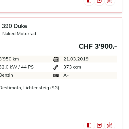
 390 Duke
-
Naked Motorrad
CHF 3’900.-
8’950 km
21.03.2019
32.0 kW / 44 PS
373 ccm
Benzin
A-
estimoto, Lichtensteig (SG)