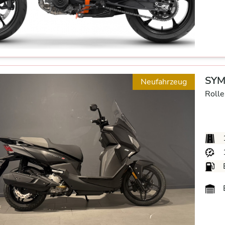
SYM 
Neufahrzeug
Rolle
B