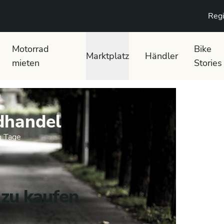
Regi
Motorrad
Bike
Marktplatz
Händler
mieten
Stories
dhandel
n Tage
 zu kaufen