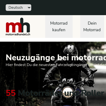
Sprache
motorradhandel.ch
Motorrad
Dein
kaufen
Motorrad
Neuzugänge bei motorra
Hier findest Du die neuesten Fahrzeugeingänge der letzte
55
Motorräder und Roller