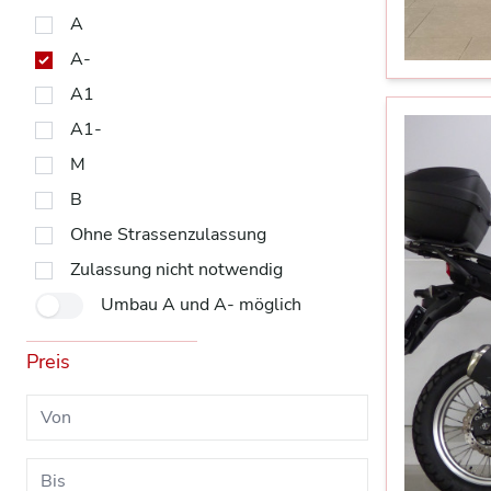
A
A-
A1
A1-
M
B
Ohne Strassenzulassung
Zulassung nicht notwendig
Umbau A und A- möglich
Preis