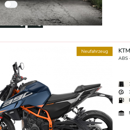
Nur Händlerfahrzeuge
entfernen
A-
Remove option
Remove option
KTM
Neufahrzeug
ABS 