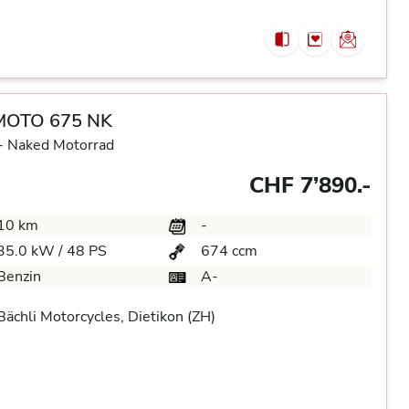
MOTO 675 NK
-
Naked Motorrad
CHF 7’890.-
10 km
-
35.0 kW / 48 PS
674 ccm
Benzin
A-
ächli Motorcycles, Dietikon (ZH)