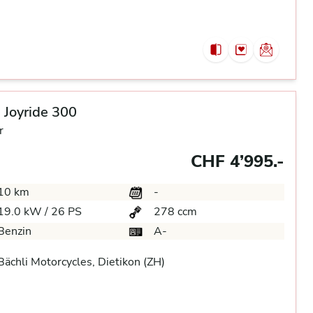
Joyride 300
r
CHF 4’995.-
10 km
-
19.0 kW / 26 PS
278 ccm
Benzin
A-
ächli Motorcycles, Dietikon (ZH)