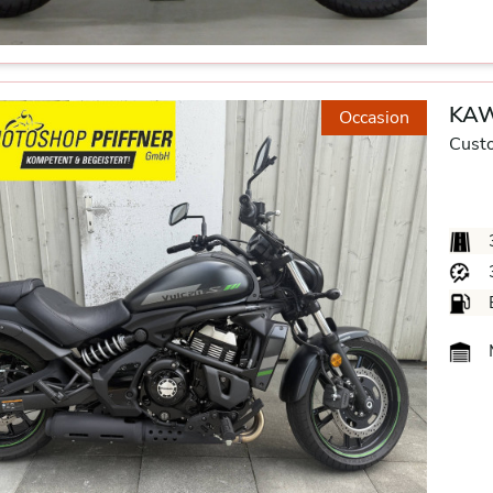
KAW
Occasion
Cust
M