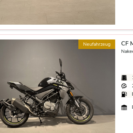
CF 
Neufahrzeug
Nake
B