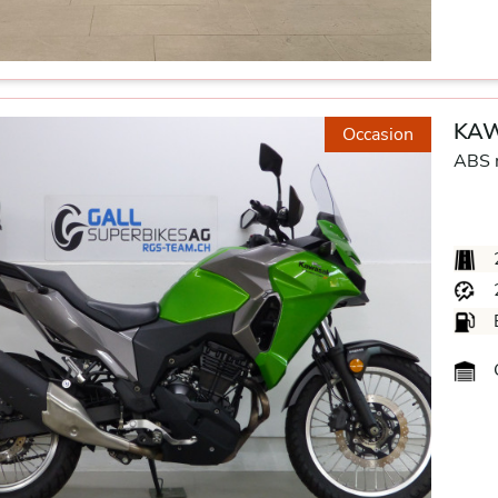
KAW
Occasion
ABS m
G