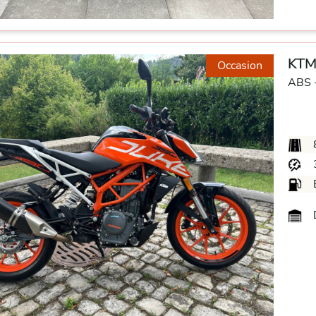
KTM
Occasion
ABS 
D