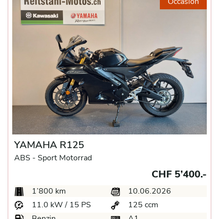
Occasion
YAMAHA R125
ABS -
Sport Motorrad
CHF 5’400.-
1’800 km
10.06.2026
11.0 kW / 15 PS
125 ccm
Benzin
A1