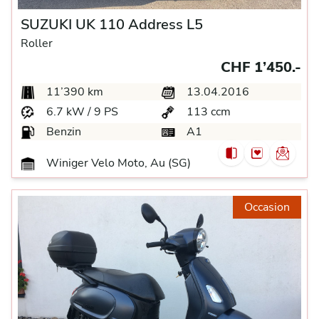
SUZUKI UK 110 Address L5
Roller
CHF 1’450.-
11’390 km
13.04.2016
6.7 kW / 9 PS
113 ccm
Benzin
A1
Winiger Velo Moto, Au (SG)
Occasion