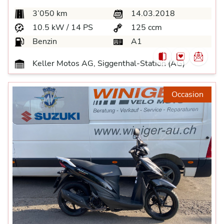
3’050 km
14.03.2018
10.5 kW / 14 PS
125 ccm
Benzin
A1
Keller Motos AG, Siggenthal-Station (AG)
Occasion