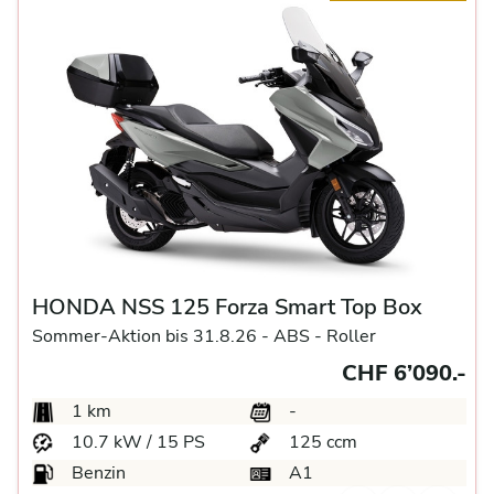
HONDA NSS 125 Forza Smart Top Box
Sommer-Aktion bis 31.8.26 -
ABS -
Roller
CHF 6’090.-
1 km
-
10.7 kW / 15 PS
125 ccm
Benzin
A1