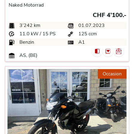
Naked Motorrad
CHF 4’100.-
3’242 km
01.07.2023
11.0 kW / 15 PS
125 ccm
Benzin
A1
AS, (BE)
Occasion