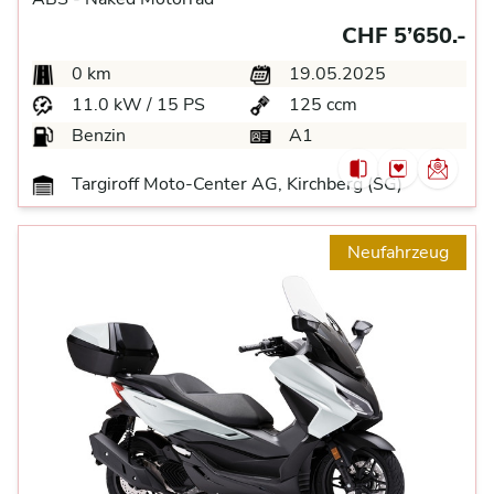
CHF 5’650.-
0 km
19.05.2025
11.0 kW / 15 PS
125 ccm
Benzin
A1
Targiroff Moto-Center AG, Kirchberg (SG)
Neufahrzeug