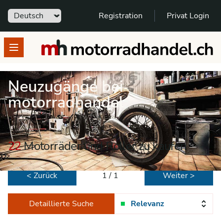
Sprache
Registration
Privat Login
motorradhandel.ch
Open menu
Neuzugänge bei
motorradhandel
22
Motorräder und Roller zu kaufen
< Zurück
1 / 1
Weiter >
Detaillierte Suche
Relevanz