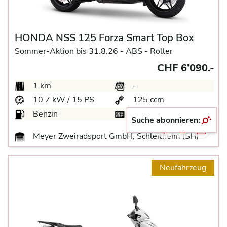
HONDA NSS 125 Forza Smart Top Box
Sommer-Aktion bis 31.8.26 -
ABS -
Roller
CHF 6’090.-
1 km
-
10.7 kW / 15 PS
125 ccm
Benzin
A1
Suche abonnieren:
Meyer Zweiradsport GmbH, Schleitheim (SH)
Neufahrzeug