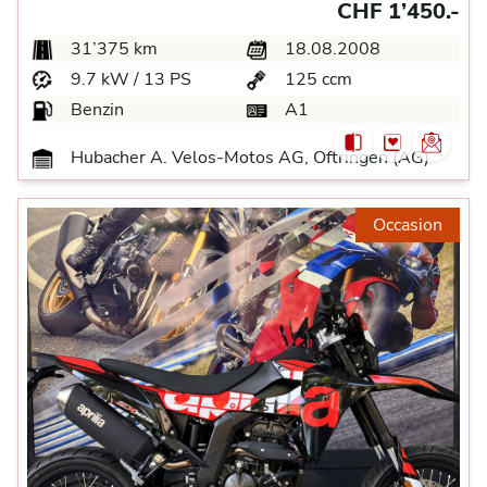
CHF 1’450.-
31’375 km
18.08.2008
9.7 kW / 13 PS
125 ccm
Benzin
A1
Hubacher A. Velos-Motos AG, Oftringen (AG)
Occasion