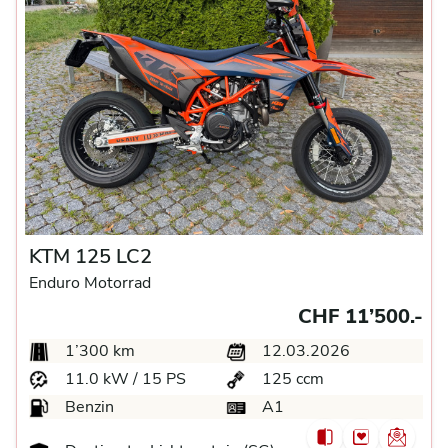
KTM 125 LC2
Enduro Motorrad
CHF 11’500.-
1’300 km
12.03.2026
11.0 kW / 15 PS
125 ccm
Benzin
A1