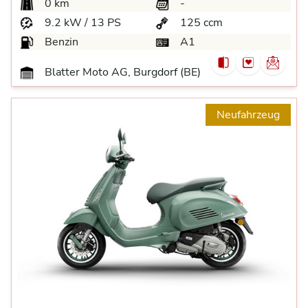
0 km
-
9.2 kW / 13 PS
125 ccm
Benzin
A1
Blatter Moto AG, Burgdorf (BE)
Neufahrzeug