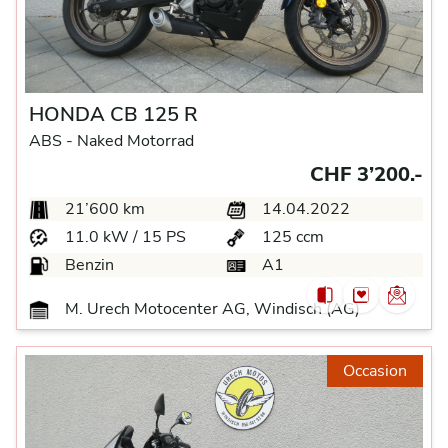
HONDA CB 125 R
ABS -
Naked Motorrad
CHF 3’200.-
21’600 km
14.04.2022
11.0 kW / 15 PS
125 ccm
Benzin
A1
M. Urech Motocenter AG, Windisch (AG)
Occasion