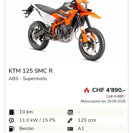
KTM 125 SMC R
ABS -
Supermoto
CHF 4’890.-
CHF 5’490.-
Aktionspreis bis 30.09.2026
10 km
-
11.0 kW / 15 PS
125 ccm
Benzin
A1