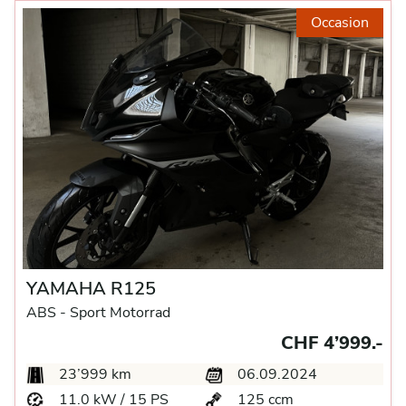
Occasion
YAMAHA R125
ABS -
Sport Motorrad
CHF 4’999.-
23’999 km
06.09.2024
11.0 kW / 15 PS
125 ccm