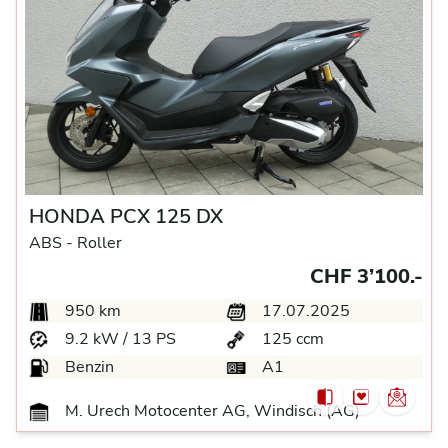
HONDA PCX 125 DX
ABS -
Roller
CHF 3’100.-
950 km
17.07.2025
9.2 kW / 13 PS
125 ccm
Benzin
A1
M. Urech Motocenter AG, Windisch (AG)