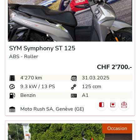
SYM Symphony ST 125
ABS -
Roller
CHF 2’700.-
4’270 km
31.03.2025
9.3 kW / 13 PS
125 ccm
Benzin
A1
Moto Rush SA, Genève (GE)
Occasion