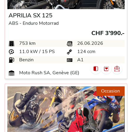
APRILIA SX 125
ABS -
Enduro Motorrad
CHF 3’990.-
753 km
26.06.2026
11.0 kW / 15 PS
124 ccm
Benzin
A1
Moto Rush SA, Genève (GE)
Occasion