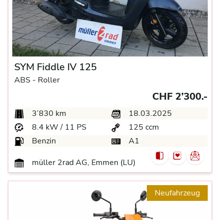
SYM Fiddle IV 125
ABS -
Roller
CHF 2’300.-
3’830 km
18.03.2025
8.4 kW / 11 PS
125 ccm
Benzin
A1
müller 2rad AG, Emmen (LU)
Neufahrzeug