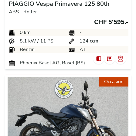
PIAGGIO Vespa Primavera 125 80th
ABS -
Roller
CHF 5’595.-
0 km
-
8.1 kW / 11 PS
124 ccm
Benzin
A1
Phoenix Basel AG, Basel (BS)
Occasion