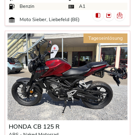
Benzin
A1
Moto Sieber, Liebefeld (BE)
Tageseinlösung
HONDA CB 125 R
ABS -
Naked Motorrad