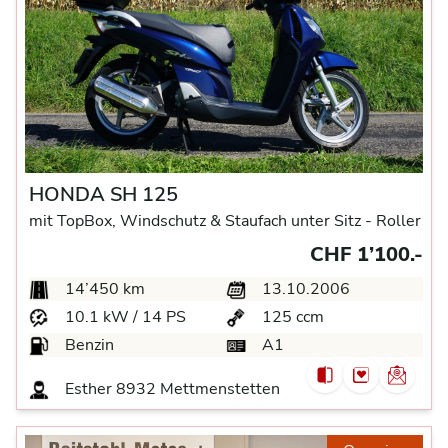
HONDA SH 125
mit TopBox, Windschutz & Staufach unter Sitz -
Roller
CHF 1’100.-
14’450 km
13.10.2006
10.1 kW / 14 PS
125 ccm
Benzin
A1
Esther
8932 Mettmenstetten