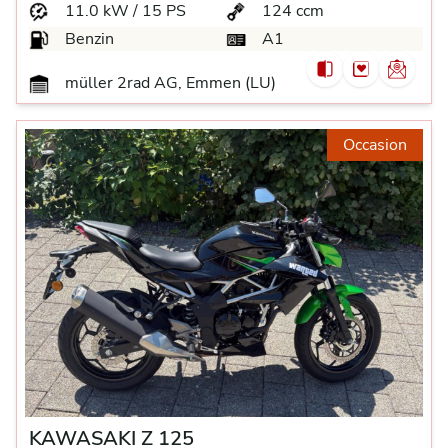
11.0 kW / 15 PS
124 ccm
Benzin
A1
müller 2rad AG, Emmen (LU)
Occasion
KAWASAKI Z 125