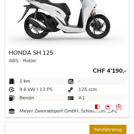
HONDA SH 125
ABS -
Roller
CHF 4’190.-
1 km
-
9.6 kW / 13 PS
125 ccm
Benzin
A1
Meyer Zweiradsport GmbH, Schleitheim (SH)
Neufahrzeug