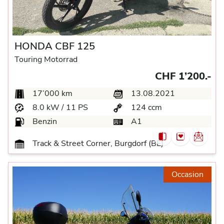
HONDA CBF 125
Touring Motorrad
CHF 1’200.-
17’000 km
13.08.2021
8.0 kW / 11 PS
124 ccm
Benzin
A1
Track & Street Corner, Burgdorf (BE)
Occasion