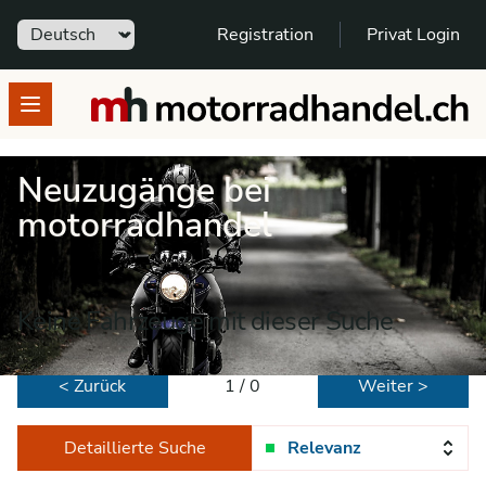
Sprache
Registration
Privat Login
motorradhandel.ch
Open menu
Neuzugänge bei
motorradhandel
Keine Fahrzeuge mit dieser Suche
< Zurück
1 / 0
Weiter >
Detaillierte Suche
Relevanz