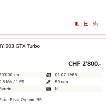
Y 503 GTX Turbo
CHF 2’800.-
20’000 km
01.07.1985
0.8 kW / 1 PS
50 ccm
Benzin
M
eter Rissi, Orpund (BE)