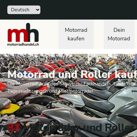
Sprache
motorradhandel.ch
Motorrad
Dein
kaufen
Motorrad
Motorrad und Roller kauf
Die Motorradbörse des Schweizer Fachhandels. Finde quali
Tageseinlösungen und Mietmotorräder.
37
Motorräder und Roller