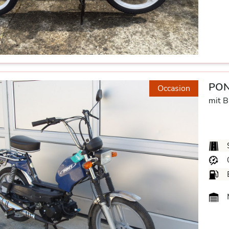
PON
Occasion
mit B
M