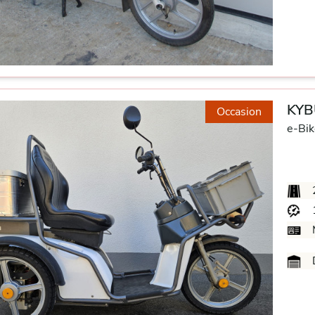
KYB
Occasion
e-Bik
D