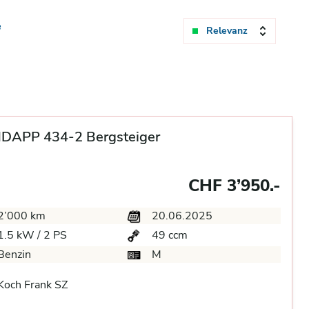
e
Relevanz
DAPP 434-2 Bergsteiger
CHF 3’950.-
2’000 km
20.06.2025
1.5 kW / 2 PS
49 ccm
Benzin
M
Koch Frank SZ