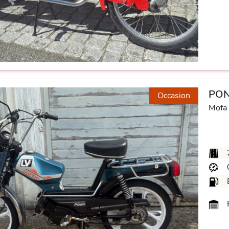
PON
Occasion
Mofa
P