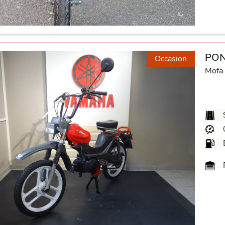
PON
Occasion
Mofa
P