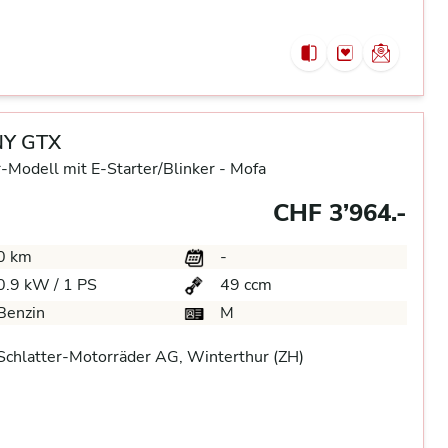
Y GTX
-Modell mit E-Starter/Blinker -
Mofa
CHF 3’964.-
0 km
-
0.9 kW / 1 PS
49 ccm
Benzin
M
chlatter-Motorräder AG, Winterthur (ZH)