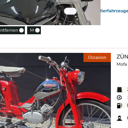
 Neuzugänge
Nur Händlerfahrzeug
entfernen
M
Remove option
Remove option
ZÜN
Occasion
Mofa