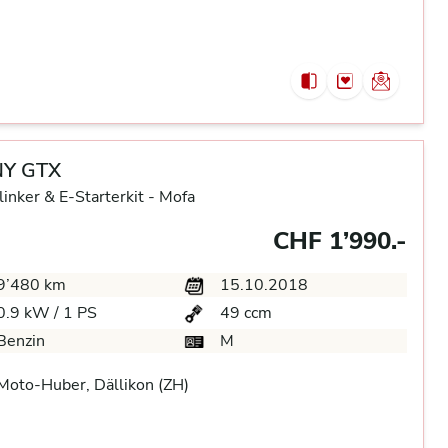
Y GTX
linker & E-Starterkit -
Mofa
CHF 1’990.-
9’480 km
15.10.2018
0.9 kW / 1 PS
49 ccm
Benzin
M
oto-Huber, Dällikon (ZH)