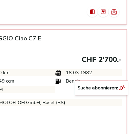
GGIO Ciao C7 E
CHF 2’700.-
0 km
18.03.1982
49 ccm
Benzin
Suche abonnieren:
M
MOTOFLOH GmbH, Basel (BS)