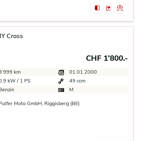
Y Cross
CHF 1’800.-
9’999 km
01.01.2000
0.9 kW / 1 PS
49 ccm
Benzin
M
ulfer Moto GmbH, Riggisberg (BE)