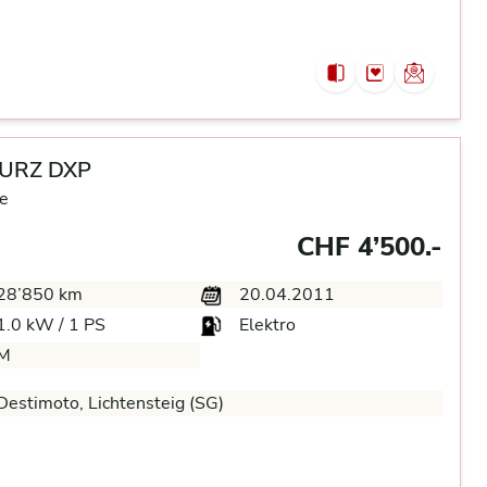
URZ DXP
e
CHF 4’500.-
28’850 km
20.04.2011
1.0 kW / 1 PS
Elektro
M
estimoto, Lichtensteig (SG)