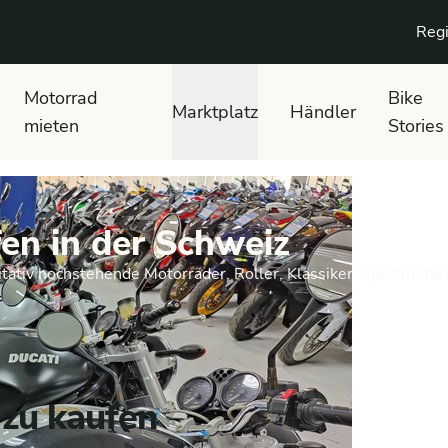
Regi
Motorrad
Bike
Marktplatz
Händler
mieten
Stories
en in der Schweiz
tativ hochstehende Motorräder, Roller, Klassiker, Sportmotor
 zu kaufen