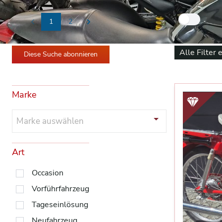
Nur
1
2
Previous
Next
Alle Filter 
Diese Suche abonnieren
Marke
Marke auswählen
Art
Occasion
Vorführfahrzeug
Tageseinlösung
Neufahrzeug