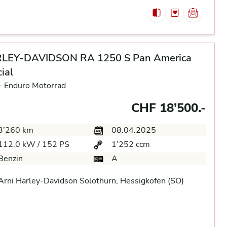
LEY-DAVIDSON RA 1250 S Pan America
ial
-
Enduro Motorrad
CHF 18’500.-
3’260 km
08.04.2025
112.0 kW / 152 PS
1’252 ccm
Benzin
A
rni Harley-Davidson Solothurn, Hessigkofen (SO)