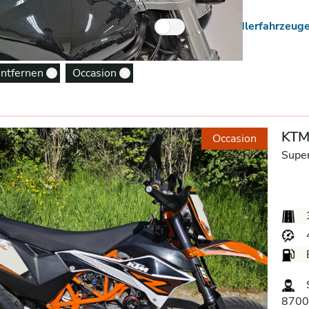
 Neuzugänge
Nur Händlerfahrzeug
entfernen
Occasion
Remove option
Remove option
KTM
Occasion
Supe
S
8700