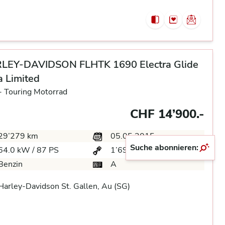
LEY-DAVIDSON FLHTK 1690 Electra Glide
a Limited
-
Touring Motorrad
CHF 14’900.-
29’279 km
05.05.2015
Suche abonnieren:
64.0 kW / 87 PS
1’690 ccm
Benzin
A
arley-Davidson St. Gallen, Au (SG)