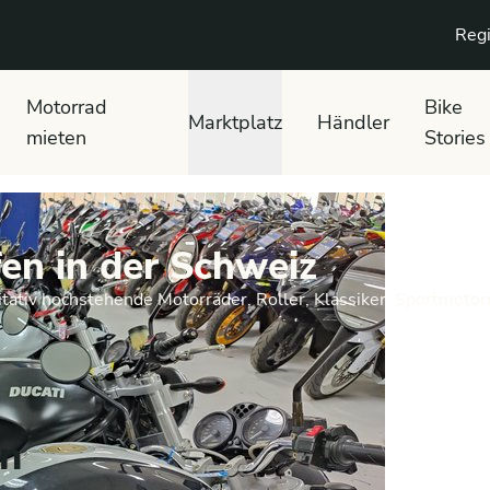
Regi
Motorrad
Bike
Marktplatz
Händler
mieten
Stories
en in der Schweiz
tativ hochstehende Motorräder, Roller, Klassiker, Sportmotor
en