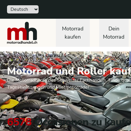
Sprache
motorradhandel.ch
Motorrad
Dein
kaufen
Motorrad
Motorrad und Roller kauf
Die Motorradbörse des Schweizer Fachhandels. Finde quali
Tageseinlösungen und Mietmotorräder.
6578
Occasionen zu kauf