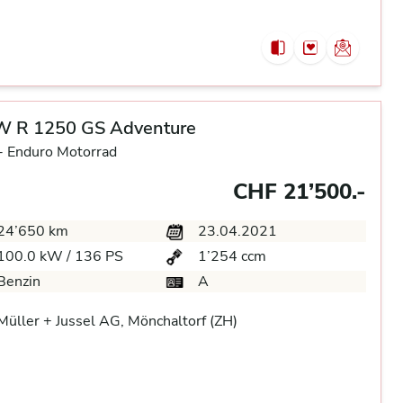
 R 1250 GS Adventure
-
Enduro Motorrad
CHF 21’500.-
24’650 km
23.04.2021
100.0 kW / 136 PS
1’254 ccm
Benzin
A
üller + Jussel AG, Mönchaltorf (ZH)