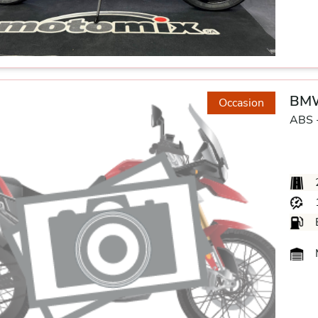
BMW
Occasion
ABS 
M