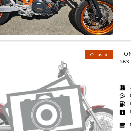
HON
Occasion
ABS 
M