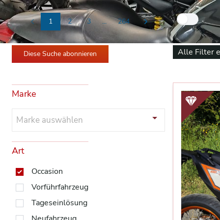
Nur
1
2
3
...
264
Previous
Next
Alle Filter 
Diese Suche abonnieren
Marke
Marke auswählen
Art
Occasion
Vorführfahrzeug
Tageseinlösung
Neufahrzeug