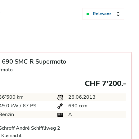
e
Relevanz
 690 SMC R Supermoto
rmoto
CHF 7’200.-
36’500 km
26.06.2013
49.0 kW / 67 PS
690 ccm
Benzin
A
chroff André Schiffliweg 2
 Küsnacht