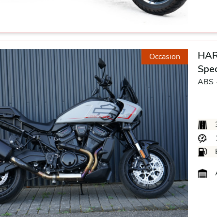
HAR
Occasion
Spec
ABS 
A