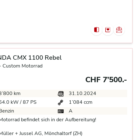
DA CMX 1100 Rebel
-
Custom Motorrad
CHF 7’500.-
3’800 km
31.10.2024
64.0 kW / 87 PS
1’084 ccm
Benzin
A
Motorrad befindet sich in der Aufbereitung!
üller + Jussel AG, Mönchaltorf (ZH)