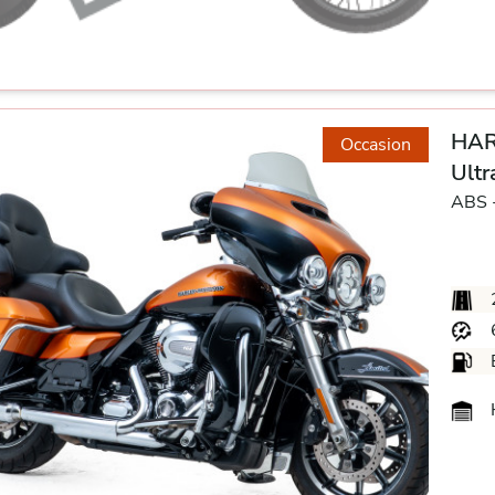
HAR
Occasion
Ultr
ABS 
H