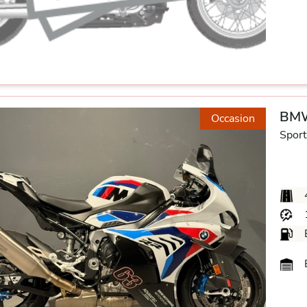
BMW
Occasion
Sport
B