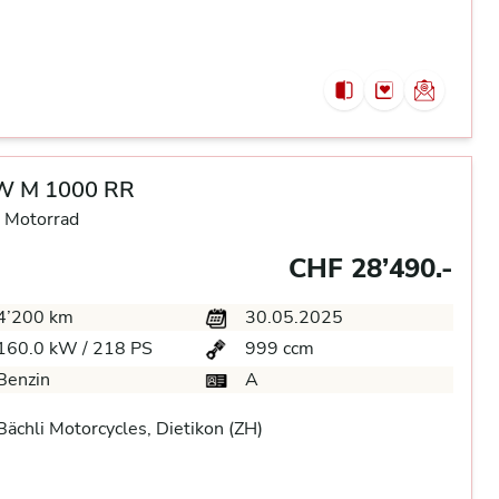
 M 1000 RR
 Motorrad
CHF 28’490.-
4’200 km
30.05.2025
160.0 kW / 218 PS
999 ccm
Benzin
A
ächli Motorcycles, Dietikon (ZH)