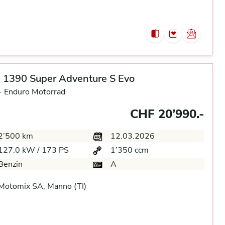
 1390 Super Adventure S Evo
-
Enduro Motorrad
CHF 20’990.-
2’500 km
12.03.2026
127.0 kW / 173 PS
1’350 ccm
Benzin
A
Motomix SA, Manno (TI)