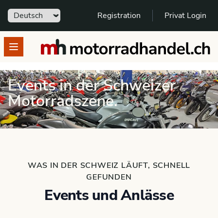
Sprache
Registration
Privat Login
motorradhandel.ch
Open menu
Events in der Schweizer
Motorradszene.
WAS IN DER SCHWEIZ LÄUFT, SCHNELL
GEFUNDEN
Events und Anlässe