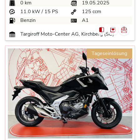
0 km
19.05.2025
11.0 kW / 15 PS
125 ccm
Benzin
A1
Targiroff Moto-Center AG, Kirchberg (SG)
Tageseinlösung