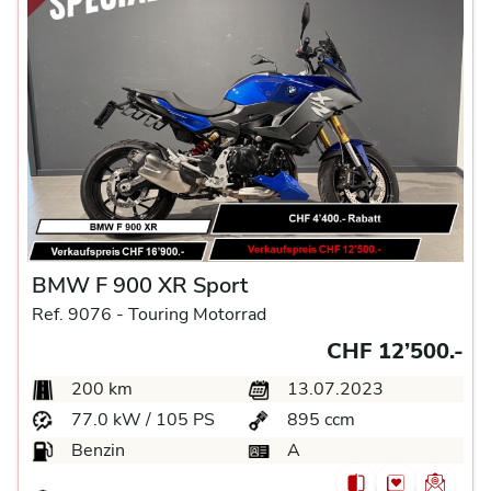
BMW F 900 XR Sport
Ref. 9076 -
Touring Motorrad
CHF 12’500.-
200 km
13.07.2023
77.0 kW / 105 PS
895 ccm
Benzin
A