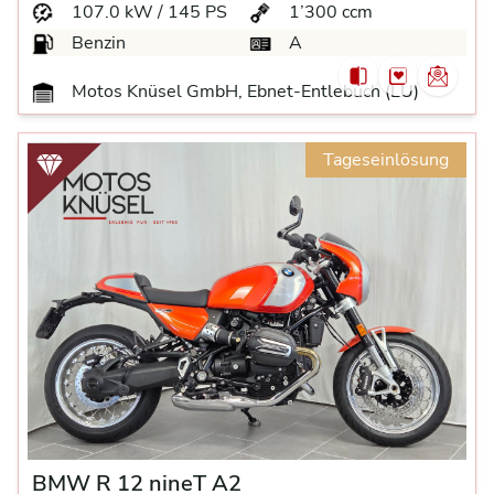
107.0 kW / 145 PS
1’300 ccm
Benzin
A
Motos Knüsel GmbH, Ebnet-Entlebuch (LU)
Tageseinlösung
BMW R 12 nineT A2