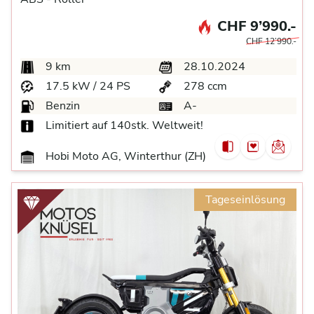
CHF 9’990.-
CHF 12’990.-
9 km
28.10.2024
17.5 kW / 24 PS
278 ccm
Benzin
A-
Limitiert auf 140stk. Weltweit!
Hobi Moto AG, Winterthur (ZH)
Tageseinlösung