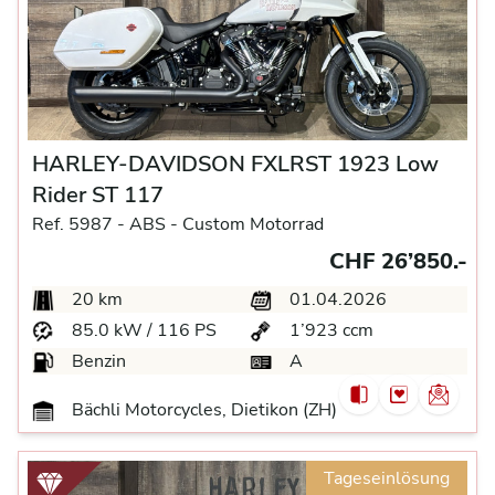
HARLEY-DAVIDSON FXLRST 1923 Low
Rider ST 117
Ref. 5987 -
ABS -
Custom Motorrad
CHF 26’850.-
20 km
01.04.2026
85.0 kW / 116 PS
1’923 ccm
Benzin
A
Bächli Motorcycles, Dietikon (ZH)
Tageseinlösung