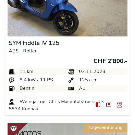
SYM Fiddle IV 125
ABS -
Roller
CHF 2’800.-
11 km
02.11.2023
8.4 kW / 11 PS
125 ccm
Benzin
A1
Weingartner Chris Hasentalstrasse 13
8934 Knonau
Tageseinlösung