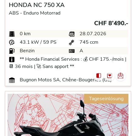
HONDA NC 750 XA
ABS -
Enduro Motorrad
CHF 8’490.-
0 km
28.07.2026
43.1 kW / 59 PS
745 ccm
Benzin
A
** Honda Financial Services : 💰 CHF 175.-/mois |
📆 36 mois | 🚀 Sans apport **
Bugnon Motos SA, Chêne-Bougeries (GE)
Tageseinlösung