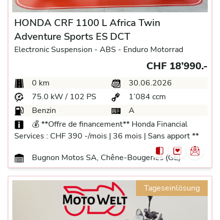
HONDA CRF 1100 L Africa Twin
Adventure Sports ES DCT
Electronic Suspension -
ABS -
Enduro Motorrad
CHF 18’990.-
0 km
30.06.2026
75.0 kW / 102 PS
1’084 ccm
Benzin
A
💰 **Offre de financement** Honda Financial
Services : CHF 390 -/mois | 36 mois | Sans apport **
Bugnon Motos SA, Chêne-Bougeries (GE)
Tageseinlösung