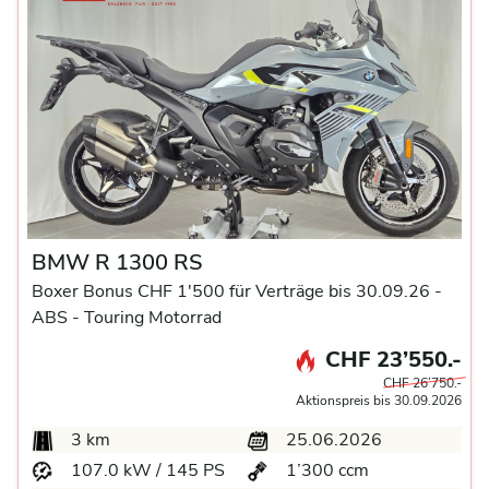
BMW R 1300 RS
Boxer Bonus CHF 1'500 für Verträge bis 30.09.26 -
ABS -
Touring Motorrad
CHF 23’550.-
CHF 26’750.-
Aktionspreis bis 30.09.2026
3 km
25.06.2026
107.0 kW / 145 PS
1’300 ccm