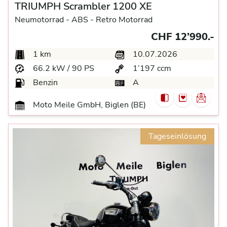
TRIUMPH Scrambler 1200 XE
Neumotorrad -
ABS -
Retro Motorrad
CHF 12’990.-
1 km
10.07.2026
66.2 kW / 90 PS
1’197 ccm
Benzin
A
Moto Meile GmbH, Biglen (BE)
Tageseinlösung