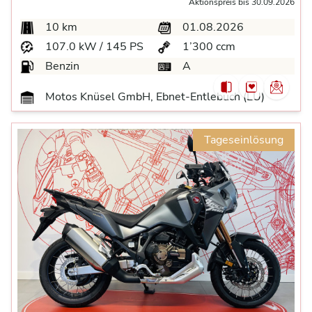
Aktionspreis bis 30.09.2026
10 km
01.08.2026
107.0 kW / 145 PS
1’300 ccm
Benzin
A
Motos Knüsel GmbH, Ebnet-Entlebuch (LU)
Tageseinlösung