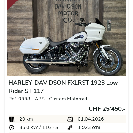
HARLEY-DAVIDSON FXLRST 1923 Low
Rider ST 117
Ref. 0998 -
ABS -
Custom Motorrad
CHF 25’450.-
20 km
01.04.2026
85.0 kW / 116 PS
1’923 ccm