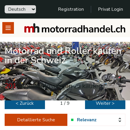
Sprache
Registration
Privat Login
motorradhandel.ch
Open menu
Motorrad und Roller kaufen
in der Schweiz
201
Tageseinlösungen zu kaufen
< Zurück
1 / 9
Weiter >
Detaillierte Suche
Relevanz