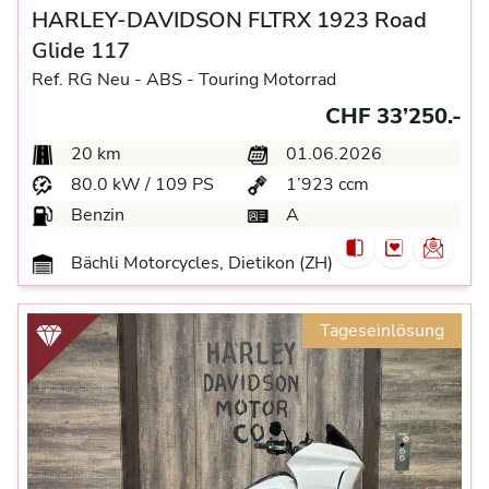
HARLEY-DAVIDSON FLTRX 1923 Road
Glide 117
Ref. RG Neu -
ABS -
Touring Motorrad
CHF 33’250.-
20 km
01.06.2026
80.0 kW / 109 PS
1’923 ccm
Benzin
A
Bächli Motorcycles, Dietikon (ZH)
Tageseinlösung