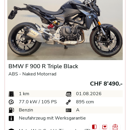
BMW F 900 R Triple Black
ABS -
Naked Motorrad
CHF 8’490.-
1 km
01.08.2026
77.0 kW / 105 PS
895 ccm
Benzin
A
Neufahrzeug mit Werksgarantie