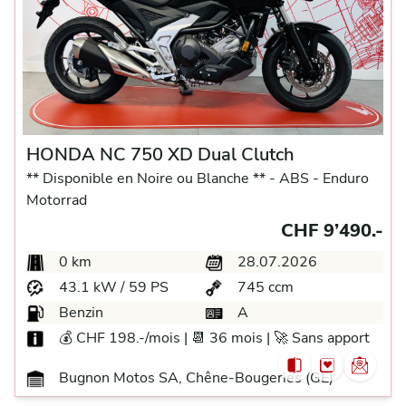
HONDA NC 750 XD Dual Clutch
** Disponible en Noire ou Blanche ** -
ABS -
Enduro
Motorrad
CHF 9’490.-
0 km
28.07.2026
43.1 kW / 59 PS
745 ccm
Benzin
A
💰 CHF 198.-/mois | 📆 36 mois | 🚀 Sans apport
Bugnon Motos SA, Chêne-Bougeries (GE)