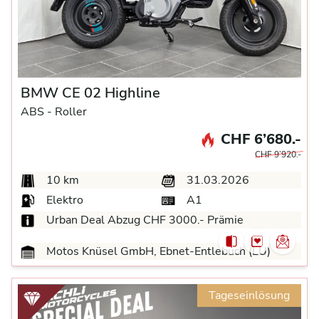
BMW CE 02 Highline
ABS -
Roller
CHF 6’680.-
CHF 9’920.-
10 km
31.03.2026
Elektro
A1
Urban Deal Abzug CHF 3000.- Prämie
Motos Knüsel GmbH, Ebnet-Entlebuch (LU)
Tageseinlösung