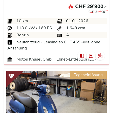
CHF 29’900.-
CHF 31’900.-
10 km
01.01.2026
118.0 kW / 160 PS
1’649 ccm
Benzin
A
Neufahrzeug - Leasing ab CHF 465.-/Mt. ohne
Anzahlung
Motos Knüsel GmbH, Ebnet-Entlebuch (LU)
Tageseinlösung