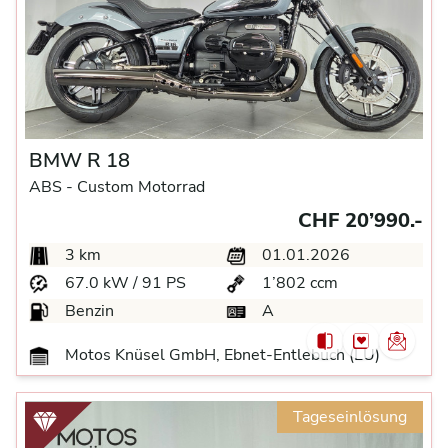
BMW R 18
ABS -
Custom Motorrad
CHF 20’990.-
3 km
01.01.2026
67.0 kW / 91 PS
1’802 ccm
Benzin
A
Motos Knüsel GmbH, Ebnet-Entlebuch (LU)
Tageseinlösung