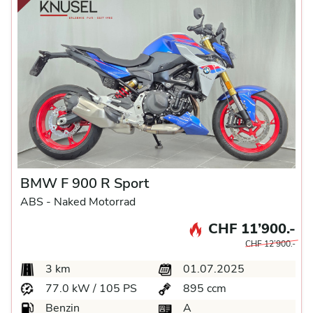
BMW F 900 R Sport
ABS -
Naked Motorrad
CHF 11’900.-
CHF 12’900.-
3 km
01.07.2025
77.0 kW / 105 PS
895 ccm
Benzin
A