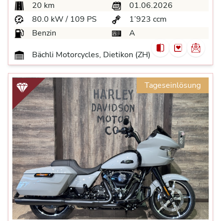
20 km
01.06.2026
80.0 kW / 109 PS
1’923 ccm
Benzin
A
Bächli Motorcycles, Dietikon (ZH)
Tageseinlösung