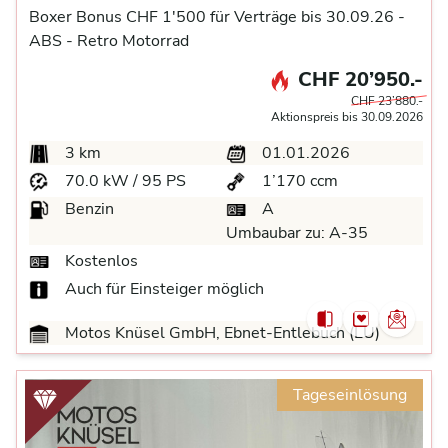
Boxer Bonus CHF 1'500 für Verträge bis 30.09.26 -
ABS -
Retro Motorrad
CHF 20’950.-
CHF 23’880.-
Aktionspreis bis 30.09.2026
3 km
01.01.2026
70.0 kW / 95 PS
1’170 ccm
Benzin
A
Umbaubar zu:
A-35
Kostenlos
Auch für Einsteiger möglich
Motos Knüsel GmbH, Ebnet-Entlebuch (LU)
Tageseinlösung