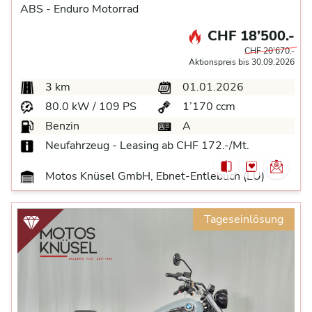
ABS -
Enduro Motorrad
CHF 18’500.-
CHF 20’670.-
Aktionspreis bis 30.09.2026
3 km
01.01.2026
80.0 kW / 109 PS
1’170 ccm
Benzin
A
Neufahrzeug - Leasing ab CHF 172.-/Mt.
Motos Knüsel GmbH, Ebnet-Entlebuch (LU)
Tageseinlösung