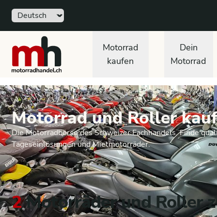
Sprache
motorradhandel.ch
Motorrad
Dein
kaufen
Motorrad
Motorrad und Roller kauf
Die Motorradbörse des Schweizer Fachhandels. Finde quali
Tageseinlösungen und Mietmotorräder.
2
Motorräder und Roller z