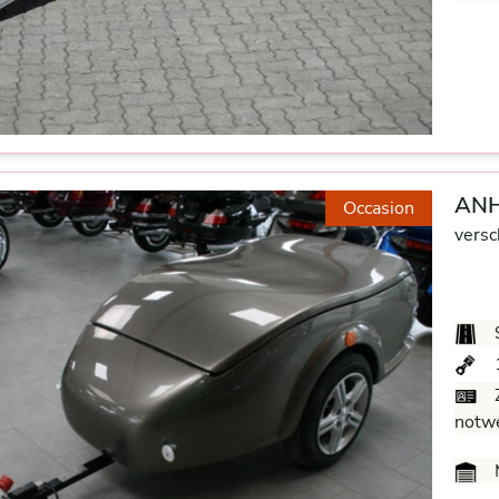
ANH
Occasion
versc
Z
notw