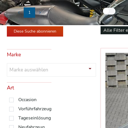
Nur
1
Previous
Next
Alle Filter 
Diese Suche abonnieren
Marke
Marke auswählen
Art
Occasion
Vorführfahrzeug
Tageseinlösung
Neufahrzeug