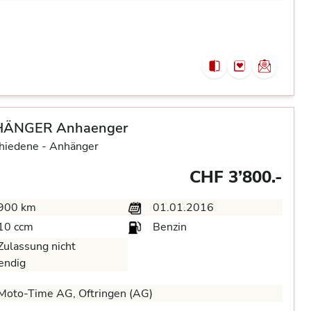
ÄNGER Anhaenger
hiedene -
Anhänger
CHF 3’800.-
900 km
01.01.2016
10 ccm
Benzin
ulassung nicht
endig
Moto-Time AG, Oftringen (AG)