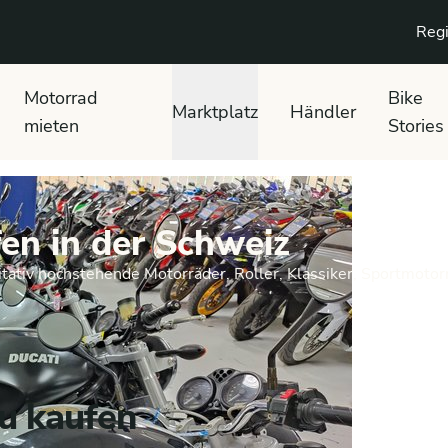
Regi
Motorrad
Bike
Marktplatz
Händler
mieten
Stories
en in der Schweiz
tativ hochstehende Motorräder, Roller, Klassiker, Sportmotor
u kaufen