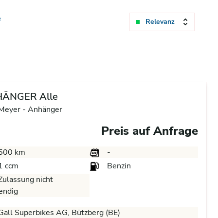
e
Relevanz
ÄNGER Alle
eyer -
Anhänger
Preis auf Anfrage
500 km
-
1 ccm
Benzin
ulassung nicht
endig
all Superbikes AG, Bützberg (BE)