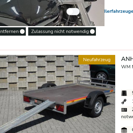
 Neuzugänge
Nur Händlerfahrzeug
entfernen
Zulassung nicht notwendig
Remove option
Remove option
ANH
Neufahrzeug
WM M
Z
notw
G