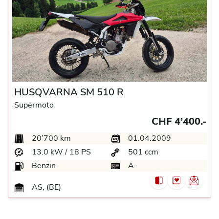
HUSQVARNA SM 510 R
Supermoto
CHF 4’400.-
20’700 km
01.04.2009
13.0 kW / 18 PS
501 ccm
Benzin
A-
AS, (BE)