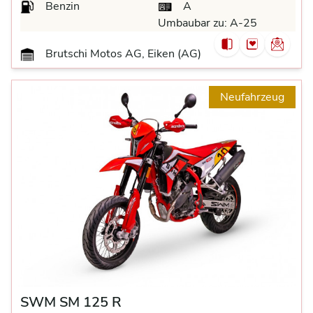
Benzin
A
Umbaubar zu:
A-25
Brutschi Motos AG, Eiken (AG)
Neufahrzeug
SWM SM 125 R