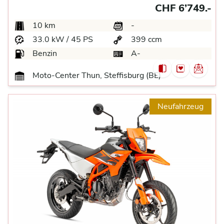
CHF 6’749.-
10 km
-
33.0 kW / 45 PS
399 ccm
Benzin
A-
Moto-Center Thun, Steffisburg (BE)
Neufahrzeug