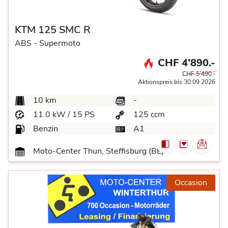
KTM 125 SMC R
ABS -
Supermoto
CHF 4’890.-
CHF 5’490.-
Aktionspreis bis 30.09.2026
10 km
-
11.0 kW / 15 PS
125 ccm
Benzin
A1
Moto-Center Thun, Steffisburg (BE)
Occasion