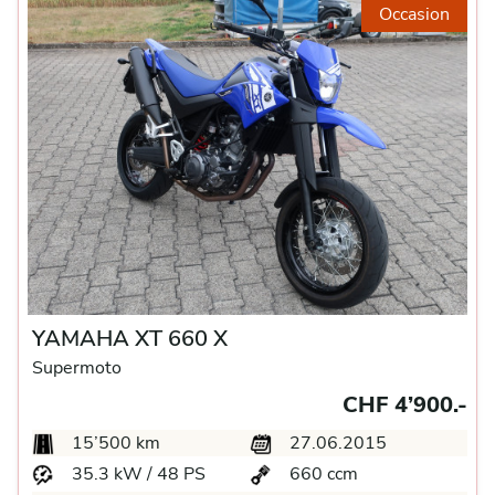
Occasion
YAMAHA XT 660 X
Supermoto
CHF 4’900.-
15’500 km
27.06.2015
35.3 kW / 48 PS
660 ccm