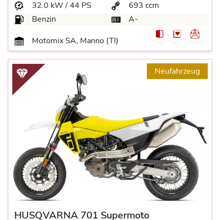
32.0 kW / 44 PS
693 ccm
Benzin
A-
Motomix SA, Manno (TI)
Neufahrzeug
HUSQVARNA 701 Supermoto