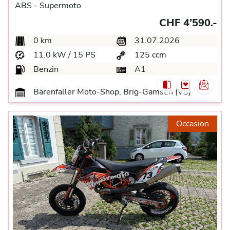
ABS -
Supermoto
CHF 4’590.-
0 km
31.07.2026
11.0 kW / 15 PS
125 ccm
Benzin
A1
Bärenfaller Moto-Shop, Brig-Gamsen (VS)
Occasion