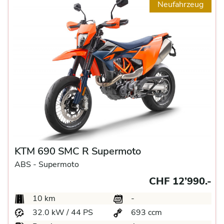
Neufahrzeug
KTM 690 SMC R Supermoto
ABS -
Supermoto
CHF 12’990.-
10 km
-
32.0 kW / 44 PS
693 ccm