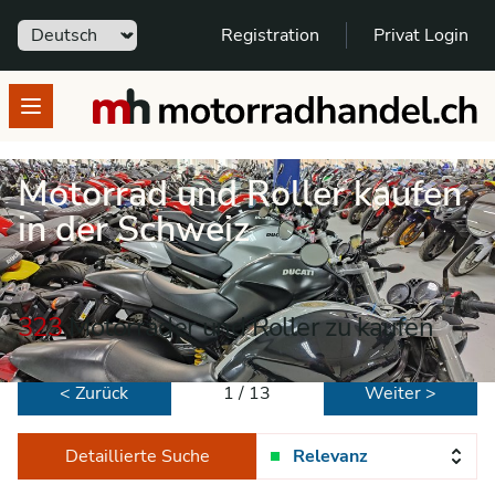
Sprache
Registration
Privat Login
motorradhandel.ch
Open menu
Motorrad und Roller kaufen
in der Schweiz
323
Motorräder und Roller zu kaufen
< Zurück
1 / 13
Weiter >
Detaillierte Suche
Relevanz