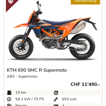
Neufahrzeug
KTM 690 SMC R Supermoto
ABS -
Supermoto
CHF 11’490.-
10 km
-
58.1 kW / 79 PS
693 ccm
Benzin
A