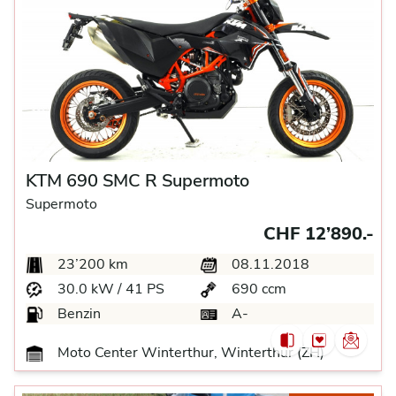
KTM 690 SMC R Supermoto
Supermoto
CHF 12’890.-
23’200 km
08.11.2018
30.0 kW / 41 PS
690 ccm
Benzin
A-
Moto Center Winterthur, Winterthur (ZH)