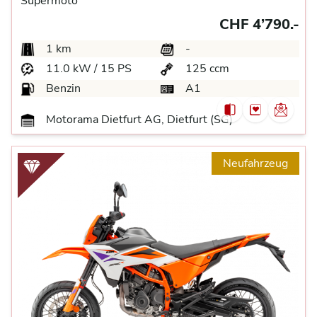
Supermoto
CHF 4’790.-
1 km
-
11.0 kW / 15 PS
125 ccm
Benzin
A1
Motorama Dietfurt AG, Dietfurt (SG)
Neufahrzeug