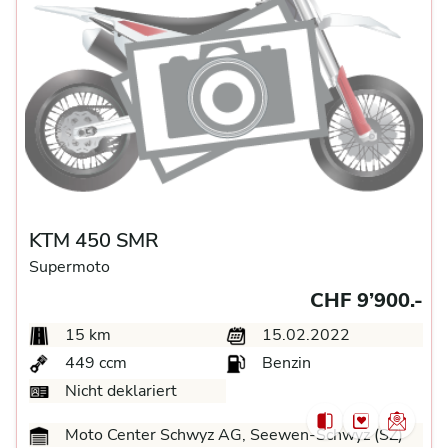
KTM 450 SMR
Supermoto
CHF 9’900.-
15 km
15.02.2022
449 ccm
Benzin
Nicht deklariert
Moto Center Schwyz AG, Seewen-Schwyz (SZ)