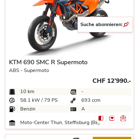
Suche abonnieren:
KTM 690 SMC R Supermoto
ABS -
Supermoto
CHF 12’990.-
10 km
-
58.1 kW / 79 PS
693 ccm
Benzin
A
Moto-Center Thun, Steffisburg (BE)