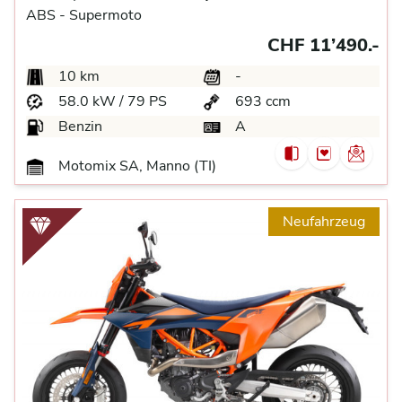
ABS -
Supermoto
CHF 11’490.-
10 km
-
58.0 kW / 79 PS
693 ccm
Benzin
A
Motomix SA, Manno (TI)
Neufahrzeug