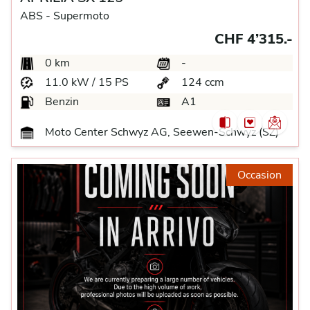
ABS -
Supermoto
CHF 4’315.-
0 km
-
11.0 kW / 15 PS
124 ccm
Benzin
A1
Moto Center Schwyz AG, Seewen-Schwyz (SZ)
Occasion