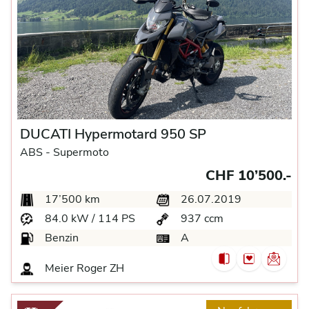
DUCATI Hypermotard 950 SP
ABS -
Supermoto
CHF 10’500.-
17’500 km
26.07.2019
84.0 kW / 114 PS
937 ccm
Benzin
A
Meier Roger ZH