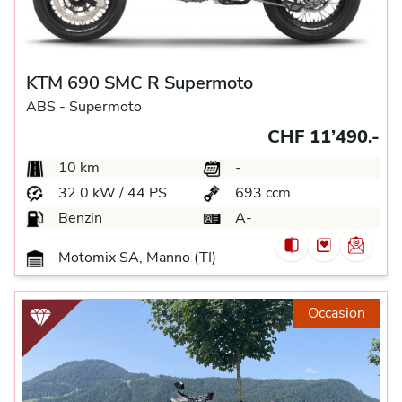
KTM 690 SMC R Supermoto
ABS -
Supermoto
CHF 11’490.-
10 km
-
32.0 kW / 44 PS
693 ccm
Benzin
A-
Motomix SA, Manno (TI)
Occasion