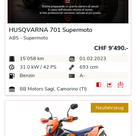
HUSQVARNA 701 Supermoto
ABS -
Supermoto
CHF 9’490.-
15’058 km
01.02.2023
31.0 kW / 42 PS
693 ccm
Benzin
A-
BB Motors Sagl, Camorino (TI)
Neufahrzeug