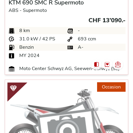
KTM 690 SMC R Supermoto
ABS -
Supermoto
CHF 13’090.-
8 km
-
31.0 kW / 42 PS
693 ccm
Benzin
A-
MY 2024
Moto Center Schwyz AG, Seewen-Schwyz (SZ)
Occasion