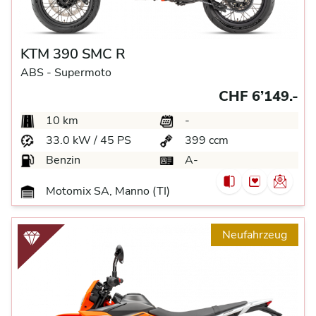
KTM 390 SMC R
ABS -
Supermoto
CHF 6’149.-
10 km
-
33.0 kW / 45 PS
399 ccm
Benzin
A-
Motomix SA, Manno (TI)
Neufahrzeug