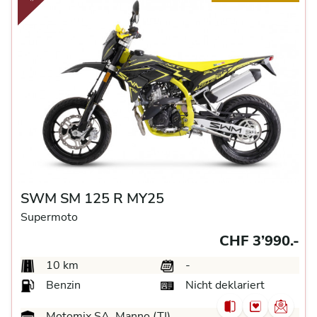
SWM SM 125 R MY25
Supermoto
CHF 3’990.-
10 km
-
Benzin
Nicht deklariert
Motomix SA, Manno (TI)