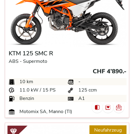
KTM 125 SMC R
ABS -
Supermoto
CHF 4’890.-
10 km
-
11.0 kW / 15 PS
125 ccm
Benzin
A1
Motomix SA, Manno (TI)
Neufahrzeug