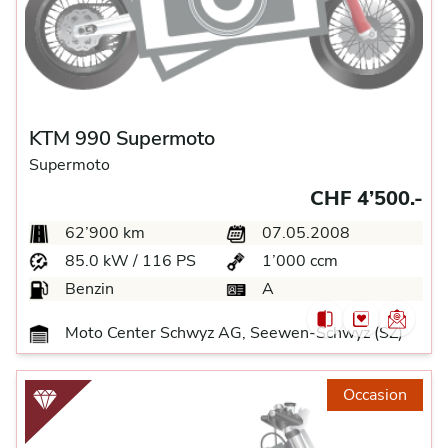
KTM 990 Supermoto
Supermoto
CHF 4’500.-
62’900 km
07.05.2008
85.0 kW / 116 PS
1’000 ccm
Benzin
A
Moto Center Schwyz AG, Seewen-Schwyz (SZ)
Occasion