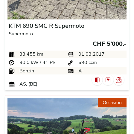
KTM 690 SMC R Supermoto
Supermoto
CHF 5’000.-
33’455 km
01.03.2017
30.0 kW / 41 PS
690 ccm
Benzin
A-
AS, (BE)
Occasion