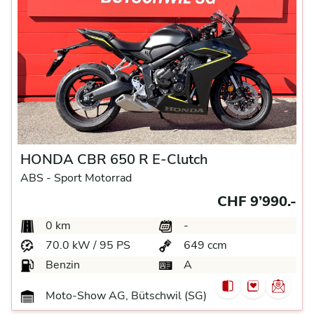
HONDA CBR 650 R E-Clutch
ABS -
Sport Motorrad
CHF 9’990.-
0 km
-
70.0 kW / 95 PS
649 ccm
Benzin
A
Moto-Show AG, Bütschwil (SG)