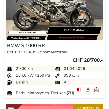
BMW S 1000 RR
Ref. 8920 -
ABS -
Sport Motorrad
CHF 28’700.-
2’700 km
01.04.2026
154.0 kW / 209 PS
999 ccm
Benzin
A
Bächli Motorcycles, Dietikon (ZH)
Neufahrzeug