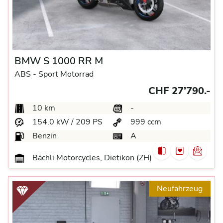
BMW S 1000 RR M
ABS -
Sport Motorrad
CHF 27’790.-
10 km
-
154.0 kW / 209 PS
999 ccm
Benzin
A
Bächli Motorcycles, Dietikon (ZH)
Neufahrzeug