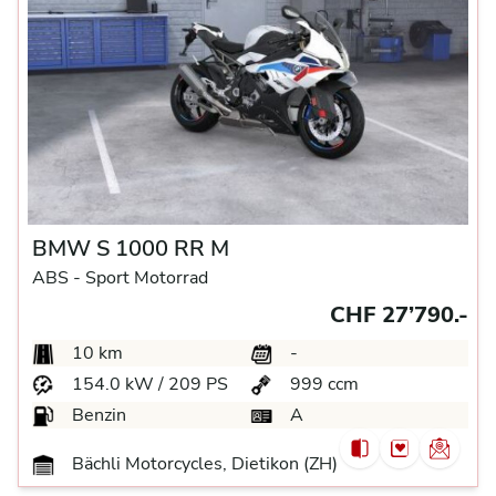
BMW S 1000 RR M
ABS -
Sport Motorrad
CHF 27’790.-
10 km
-
154.0 kW / 209 PS
999 ccm
Benzin
A
Bächli Motorcycles, Dietikon (ZH)