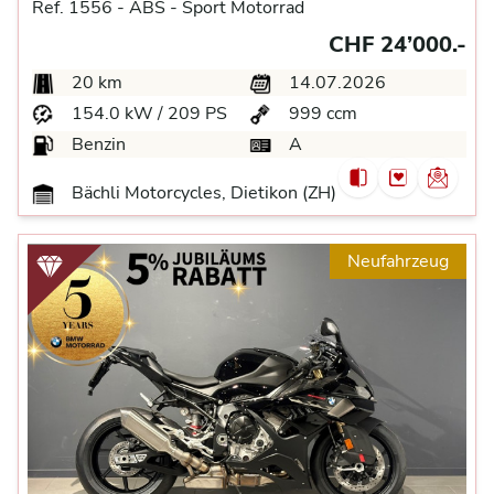
Ref. 1556 -
ABS -
Sport Motorrad
CHF 24’000.-
20 km
14.07.2026
154.0 kW / 209 PS
999 ccm
Benzin
A
Bächli Motorcycles, Dietikon (ZH)
Neufahrzeug