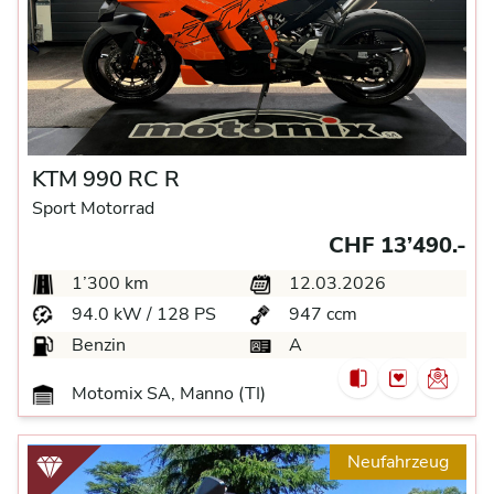
KTM 990 RC R
Sport Motorrad
CHF 13’490.-
1’300 km
12.03.2026
94.0 kW / 128 PS
947 ccm
Benzin
A
Motomix SA, Manno (TI)
Neufahrzeug