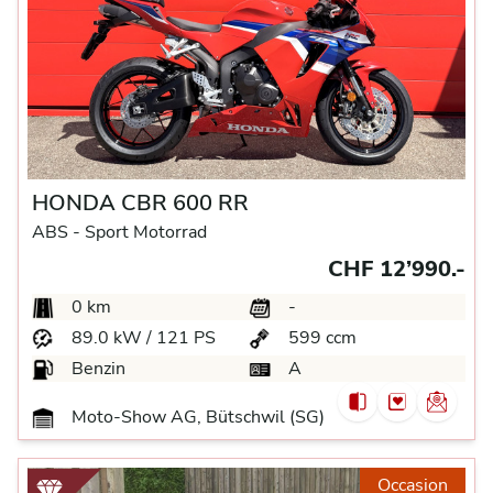
HONDA CBR 600 RR
ABS -
Sport Motorrad
CHF 12’990.-
0 km
-
89.0 kW / 121 PS
599 ccm
Benzin
A
Moto-Show AG, Bütschwil (SG)
Occasion