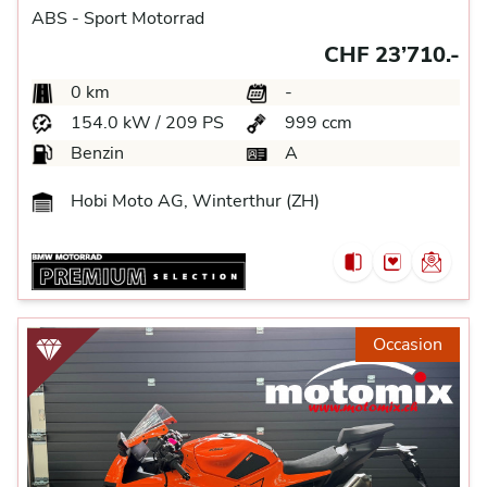
ABS -
Sport Motorrad
CHF 23’710.-
0 km
-
154.0 kW / 209 PS
999 ccm
Benzin
A
Hobi Moto AG, Winterthur (ZH)
Occasion