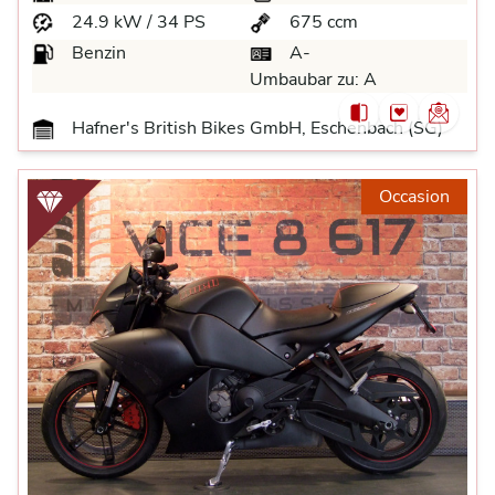
24.9 kW / 34 PS
675 ccm
Benzin
A-
Umbaubar zu:
A
Hafner's British Bikes GmbH, Eschenbach (SG)
Occasion