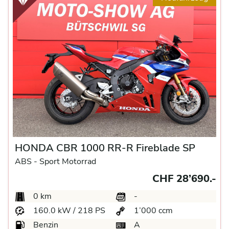
HONDA CBR 1000 RR-R Fireblade SP
ABS -
Sport Motorrad
CHF 28’690.-
0 km
-
160.0 kW / 218 PS
1’000 ccm
Benzin
A