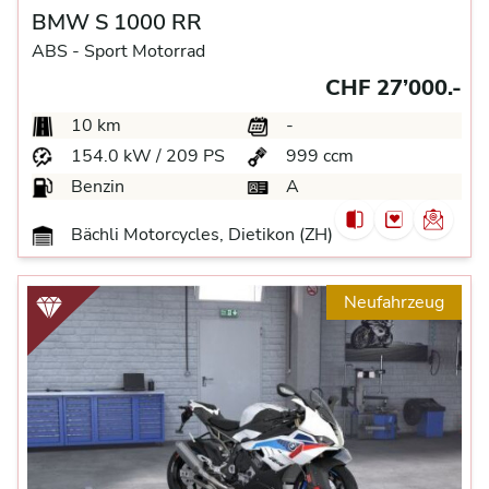
BMW S 1000 RR
ABS -
Sport Motorrad
CHF 27’000.-
10 km
-
154.0 kW / 209 PS
999 ccm
Benzin
A
Bächli Motorcycles, Dietikon (ZH)
Neufahrzeug