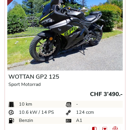
WOTTAN GP2 125
Sport Motorrad
CHF 3’490.-
10 km
-
10.6 kW / 14 PS
124 ccm
Benzin
A1