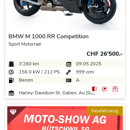
BMW M 1000 RR Competition
Sport Motorrad
CHF 26’500.-
3’260 km
09.05.2025
156.0 kW / 212 PS
999 ccm
Benzin
A
Harley-Davidson St. Gallen, Au (SG)
Neufahrzeug