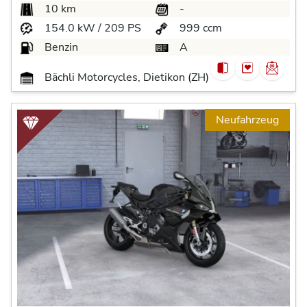
10 km
-
154.0 kW / 209 PS
999 ccm
Benzin
A
Bächli Motorcycles, Dietikon (ZH)
Neufahrzeug