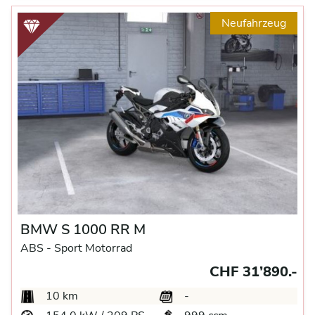
Neufahrzeug
BMW S 1000 RR M
ABS -
Sport Motorrad
CHF 31’890.-
10 km
-