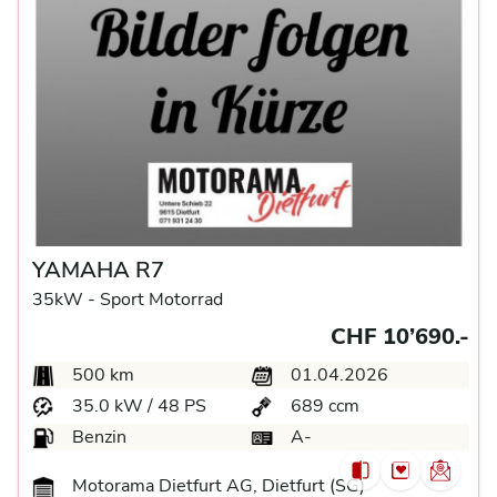
YAMAHA R7
35kW -
Sport Motorrad
CHF 10’690.-
500 km
01.04.2026
35.0 kW / 48 PS
689 ccm
Benzin
A-
Motorama Dietfurt AG, Dietfurt (SG)