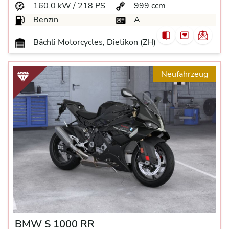
160.0 kW / 218 PS
999 ccm
Benzin
A
Bächli Motorcycles, Dietikon (ZH)
Neufahrzeug
BMW S 1000 RR