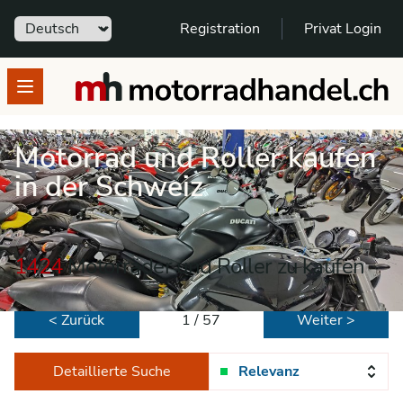
Sprache
Registration
Privat Login
motorradhandel.ch
Open menu
Motorrad und Roller kaufen
in der Schweiz
1424
Motorräder und Roller zu kaufen
< Zurück
1 / 57
Weiter >
Detaillierte Suche
Relevanz