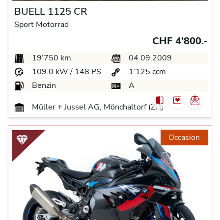
BUELL 1125 CR
Sport Motorrad
CHF 4’800.-
19’750 km
04.09.2009
109.0 kW / 148 PS
1’125 ccm
Benzin
A
Müller + Jussel AG, Mönchaltorf (ZH)
Occasion