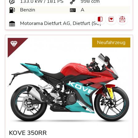
133.0 kW / 181 PS
998 ccm
Benzin
A
Motorama Dietfurt AG, Dietfurt (SG)
Neufahrzeug
KOVE 350RR