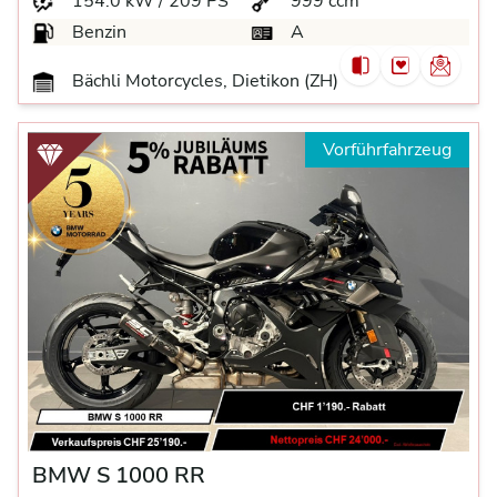
154.0 kW / 209 PS
999 ccm
Benzin
A
Bächli Motorcycles, Dietikon (ZH)
Vorführfahrzeug
BMW S 1000 RR