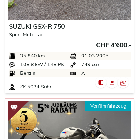
SUZUKI GSX-R 750
Sport Motorrad
CHF 4’600.-
35’840 km
01.03.2005
108.8 kW / 148 PS
749 ccm
Benzin
A
ZK
5034 Suhr
Vorführfahrzeug