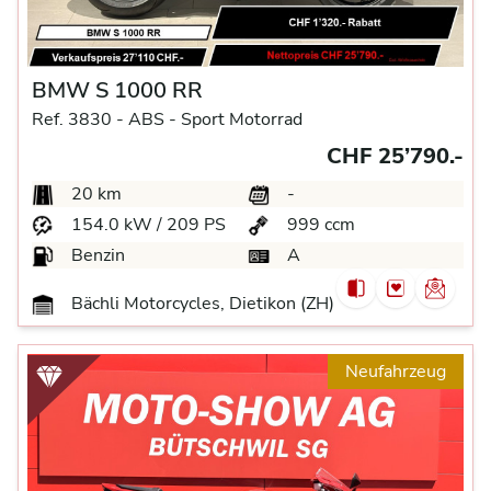
BMW S 1000 RR
Ref. 3830 -
ABS -
Sport Motorrad
CHF 25’790.-
20 km
-
154.0 kW / 209 PS
999 ccm
Benzin
A
Bächli Motorcycles, Dietikon (ZH)
Neufahrzeug