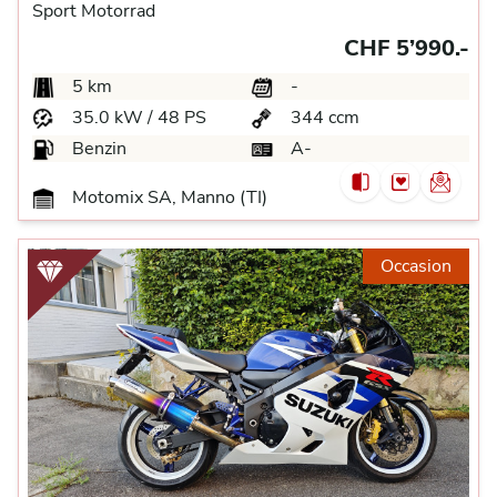
Sport Motorrad
CHF 5’990.-
5 km
-
35.0 kW / 48 PS
344 ccm
Benzin
A-
Motomix SA, Manno (TI)
Occasion