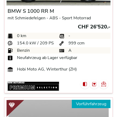
BMW S 1000 RR M
mit Schmiedefelgen -
ABS -
Sport Motorrad
CHF 26’520.-
0 km
-
154.0 kW / 209 PS
999 ccm
Benzin
A
Neufahrzeug ab Lager verfügbar
Hobi Moto AG, Winterthur (ZH)
Vorführfahrzeug