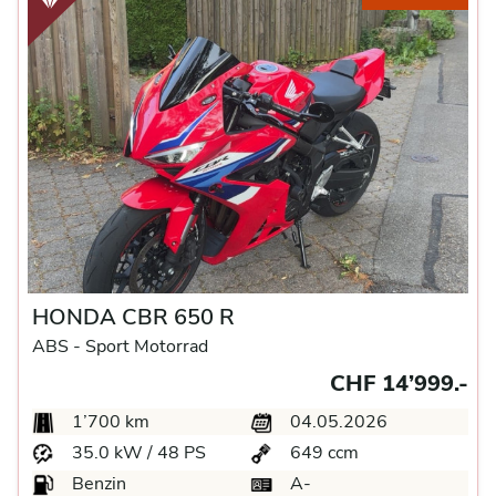
HONDA CBR 650 R
ABS -
Sport Motorrad
CHF 14’999.-
1’700 km
04.05.2026
35.0 kW / 48 PS
649 ccm
Benzin
A-