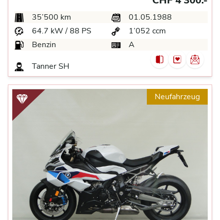
CHF 4’300.-
35’500 km
01.05.1988
64.7 kW / 88 PS
1’052 ccm
Benzin
A
Tanner
SH
Neufahrzeug