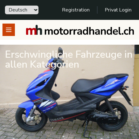
Sprache
Registration
Privat Login
motorradhandel.ch
Open menu
Erschwingliche Fahrzeuge in
allen Kategorien
auswählen – entscheiden –
Kontakt aufnehmen – kaufen
Motorräder und Roller für Dein Budget:
nach Kategorie