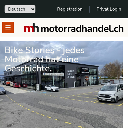
Sprache
Registration
Privat Login
motorradhandel.ch
Open menu
Bike Stories - jedes
Motorrad hat eine
Geschichte.
SCHNELL GEFUNDEN - SPANNENDE
GESCHICHTEN
Bike Stories