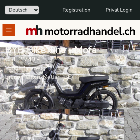
Sprache
Registration
Privat Login
motorradhandel.ch
Open menu
BYB Bike One - Mofa
CHF 2’749.-
Vorführfahrzeug
Bruno Hählen, Matten (BE)
Vorführfahrzeug
Mofa
BYB
Bike One