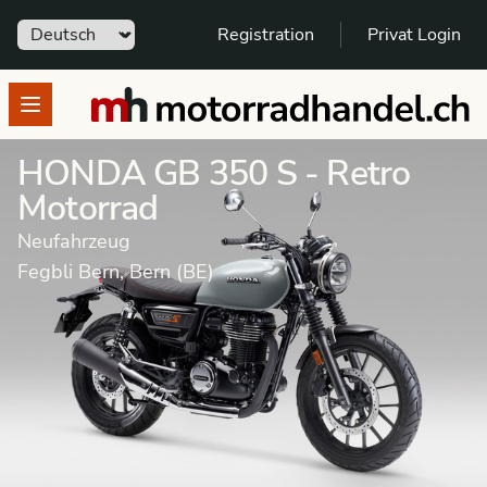
Sprache
Registration
Privat Login
motorradhandel.ch
Open menu
HONDA GB 350 S - Retro
Motorrad
Neufahrzeug
Fegbli Bern, Bern (BE)
Motorrad
Neufahrzeug
Retro Motorrad
HONDA
GB 350
Dieses Fahrzeug wurde verkauft.
Weitere Angebote von Händler