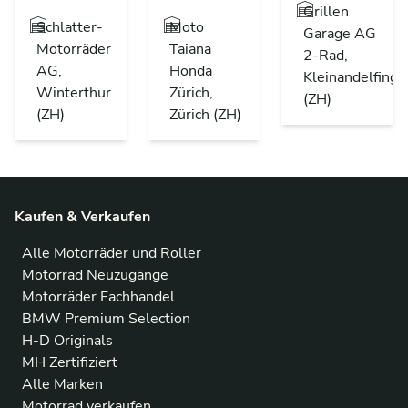
Grillen
Schlatter-
Moto
Garage AG
Motorräder
Taiana
2-Rad,
AG,
Honda
Kleinandelfinge
Winterthur
Zürich,
(ZH)
(ZH)
Zürich (ZH)
Kaufen & Verkaufen
Alle Motorräder und Roller
Motorrad Neuzugänge
Motorräder Fachhandel
BMW Premium Selection
H-D Originals
MH Zertifiziert
Alle Marken
Motorrad verkaufen