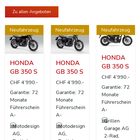
Zu allen Angeboten
Neufahrzeug
Neufahrzeug
Neufahrzeug
HONDA
HONDA
HONDA
GB 350 S
GB 350 S
GB 350 S
CHF 4’990.-
CHF 4’990.-
CHF 4’990.-
Garantie: 72
Garantie: 72
Garantie: 72
Monate
Monate
Monate
Führerschein
Führerschein
Führerschein
A-
A-
A-
Grillen
Motodesign
Motodesign
Garage AG
AG,
AG,
2-Rad,