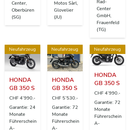
Rad-
Center,
Motos Sàrl,
Center
Oberbüren
Glovelier
GmbH,
(SG)
(JU)
Frauenfeld
(TG)
Neufahrzeug
Neufahrzeug
Neufahrzeug
HONDA
HONDA
HONDA
GB 350 S
GB 350 S
GB 350 S
CHF 4’990.-
CHF 4’990.-
CHF 5’530.-
Garantie: 72
Garantie: 24
Garantie: 72
Monate
Monate
Monate
Führerschein
Führerschein
Führerschein
A-
A-
A-