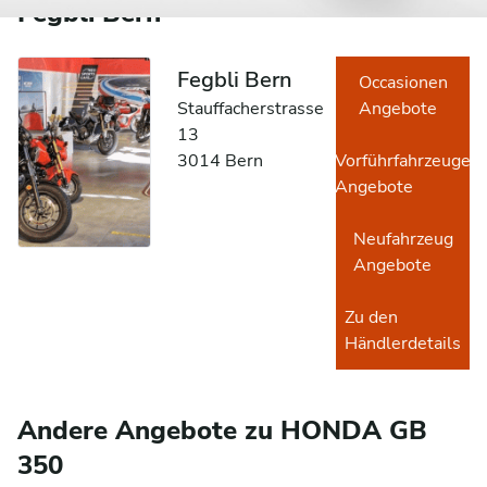
Fegbli Bern
Fegbli Bern
Occasionen
Stauffacherstrasse
Angebote
13
3014 Bern
Vorführfahrzeuge
Angebote
Neufahrzeug
Angebote
Zu den
Händlerdetails
Andere Angebote zu HONDA GB
350