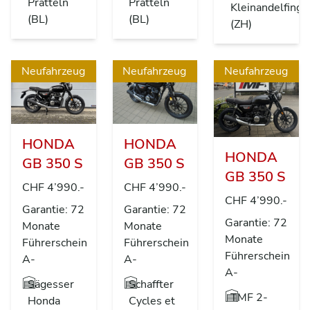
Pratteln
Pratteln
Kleinandelfinge
(BL)
(BL)
(ZH)
Neufahrzeug
Neufahrzeug
Neufahrzeug
HONDA
HONDA
HONDA
GB 350 S
GB 350 S
GB 350 S
CHF 4’990.-
CHF 4’990.-
CHF 4’990.-
Garantie: 72
Garantie: 72
Garantie: 72
Monate
Monate
Monate
Führerschein
Führerschein
Führerschein
A-
A-
A-
Sägesser
Schaffter
TMF 2-
Honda
Cycles et