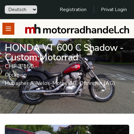
Sprache
Registration
Privat Login
motorradhandel.ch
Open menu
HONDA VT 600 C Shadow -
Custom Motorrad
CHF 3’150.-
Occasion
Hubacher A. Velos-Motos AG, Oftringen (AG)
Motorrad
Occasion
Custom Motorrad
HONDA
VT 600 C Shadow