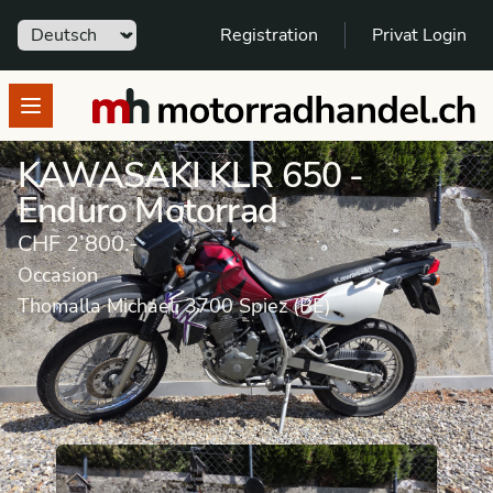
Sprache
Registration
Privat Login
motorradhandel.ch
Open menu
KAWASAKI KLR 650 -
Enduro Motorrad
CHF 2’800.-
Occasion
Thomalla Michael, 3700 Spiez (BE)
Motorrad
Occasion
Enduro Motorrad
KAWASAKI
KLR 650