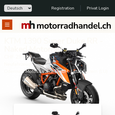
Sprache
Registration
Privat Login
motorradhandel.ch
Open menu
KTM 1390 Super Duke RR -
Naked Motorrad
CHF 29’999.-
Neufahrzeug
Odermatt Motos Luzern GmbH, Littau/Luzern (LU)
Motorrad
Neufahrzeug
Naked Motorrad
KTM
1390 Super Duke