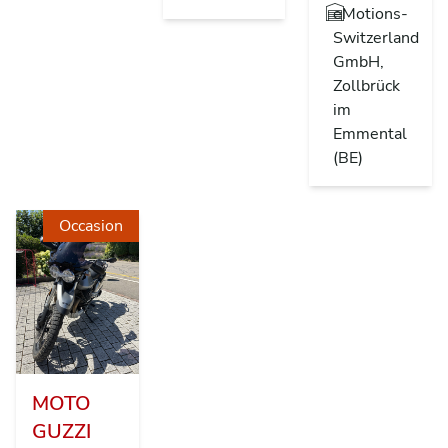
eMotions-
Switzerland
GmbH,
Zollbrück
im
Emmental
(BE)
Occasion
MOTO
GUZZI