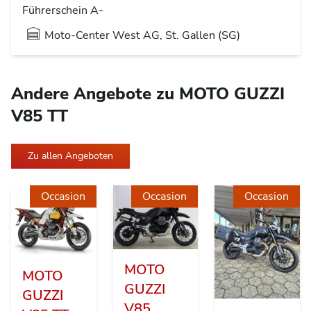
Führerschein A-
Moto-Center West AG, St. Gallen (SG)
Andere Angebote zu MOTO GUZZI
V85 TT
Zu allen Angeboten
Occasion
Occasion
Occasion
MOTO
MOTO
GUZZI
GUZZI
V85