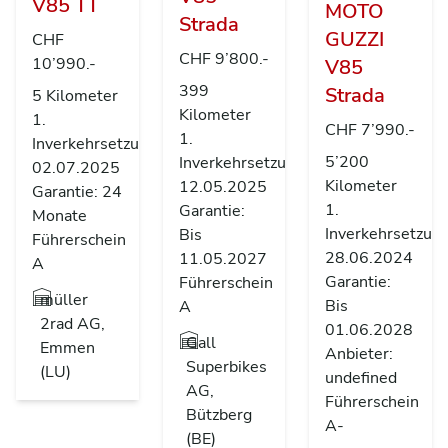
V85 TT
MOTO
Strada
GUZZI
CHF
CHF 9’800.-
10’990.-
V85
399
Strada
5 Kilometer
Kilometer
1.
CHF 7’990.-
1.
Inverkehrsetzung
5’200
Inverkehrsetzung
02.07.2025
Kilometer
12.05.2025
Garantie: 24
1.
Garantie:
Monate
Inverkehrsetzun
Bis
Führerschein
28.06.2024
11.05.2027
A
Garantie:
Führerschein
müller
Bis
A
2rad AG,
01.06.2028
Gall
Emmen
Anbieter:
Superbikes
(LU)
undefined
AG,
Führerschein
Bützberg
A-
(BE)