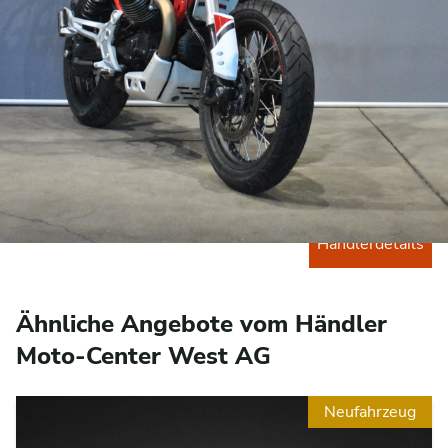
Moto-Center West AG
Moto-Center
Occasionen
West AG
Angebote
Zürcherstrasse
Neufahrzeug
499
Angebote
9015 St. Gallen
Zu den
Händlerdetails
Ähnliche Angebote vom Händler
Moto-Center West AG
Neufahrzeug