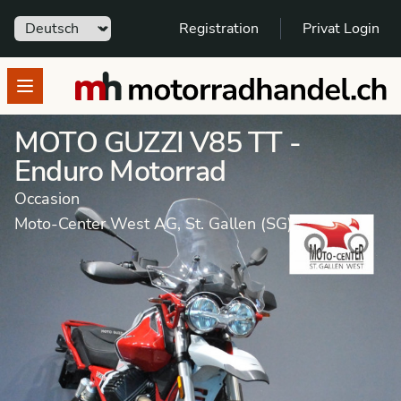
Sprache
Registration
Privat Login
motorradhandel.ch
Open menu
MOTO GUZZI V85 TT -
Enduro Motorrad
Occasion
Moto-Center West AG, St. Gallen (SG)
Motorrad
Occasion
Enduro Motorrad
MOTO GUZZI
V85 TT
Dieses Fahrzeug wurde verkauft.
Weitere Angebote von Händler