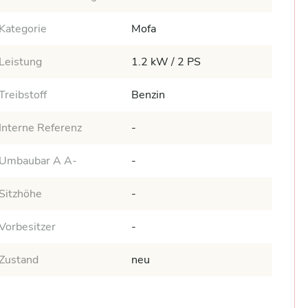
Kategorie
Mofa
Leistung
1.2 kW / 2 PS
Treibstoff
Benzin
Interne Referenz
-
Umbaubar A A-
-
Sitzhöhe
-
Vorbesitzer
-
Zustand
neu