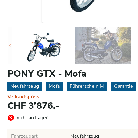
PONY GTX - Mofa
Neufahrzeug
Mofa
Führerschein M
Garantie
Verkaufspreis
CHF 3’876.-
nicht an Lager
Fahrzeugart
Neufahrzeug