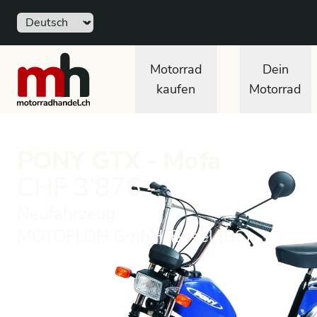
Sprache
motorradhandel.ch
Motorrad
Dein
kaufen
Motorrad
PONY GTX - Mofa
CHF 3’876.-
Neufahrzeug
MOTOFLOH GmbH, Basel (BS)
Neufahrzeug
Mofa
PONY
GTX