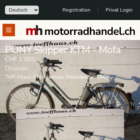
Sprache
Registration
Privat Login
motorradhandel.ch
Open menu
PONY Skipper KTM - Mofa
CHF 1’500.-
Occasion
Töff-Huus-Moosleerau, Moosleerau (AG)
Occasion
Mofa
PONY
Skipper