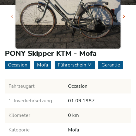
PONY Skipper KTM - Mofa
Occasion
Mofa
Führerschein M
Garantie
Fahrzeugart
Occasion
1. Inverkehrsetzung
01.09.1987
Kilometer
0 km
Kategorie
Mofa