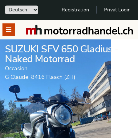
Sprache
Registration
Privat Login
motorradhandel.ch
Open menu
SUZUKI SFV 650 Gladius -
Naked Motorrad
Occasion
G Claude, 8416 Flaach (ZH)
Motorrad
Occasion
Naked Motorrad
SUZUKI
SFV 650 Gladius
Dieses Fahrzeug wurde verkauft.