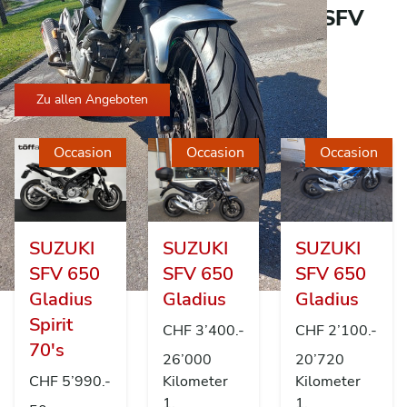
Andere Angebote zu SUZUKI SFV
650 Gladius
Zu allen Angeboten
Occasion
Occasion
Occasion
SUZUKI
SUZUKI
SUZUKI
SFV 650
SFV 650
SFV 650
Gladius
Gladius
Gladius
Spirit
CHF 3’400.-
CHF 2’100.-
70's
26’000
20’720
CHF 5’990.-
Kilometer
Kilometer
1.
1.