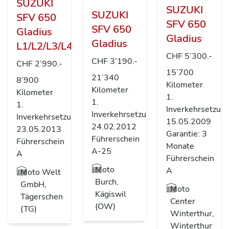
SUZUKI
SUZUKI
SUZUKI
SFV 650
SFV 650
SFV 650
Gladius
Gladius
Gladius
L1/L2/L3/L4
CHF 5’300.-
CHF 3’190.-
CHF 2’990.-
15’700
21’340
8’900
Kilometer
Kilometer
Kilometer
1.
1.
1.
Inverkehrsetzun
Inverkehrsetzung
Inverkehrsetzung
15.05.2009
24.02.2012
23.05.2013
Garantie: 3
Führerschein
Führerschein
Monate
A-25
A
Führerschein
Moto
A
Moto Welt
Burch,
GmbH,
Moto
Kägiswil
Tägerschen
Center
(OW)
(TG)
Winterthur,
Winterthur