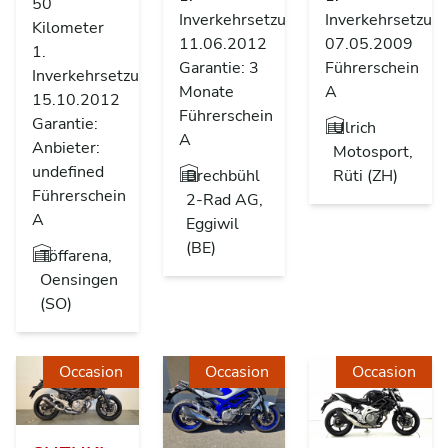
50
Inverkehrsetzung
Inverkehrsetzun
Kilometer
11.06.2012
07.05.2009
1.
Garantie: 3
Führerschein
Inverkehrsetzung
Monate
A
15.10.2012
Führerschein
Garantie:
Ulrich
A
Anbieter:
Motosport,
undefined
Brechbühl
Rüti (ZH)
Führerschein
2-Rad AG,
A
Eggiwil
(BE)
Töffarena,
Oensingen
(SO)
Occasion
Occasion
Occasion