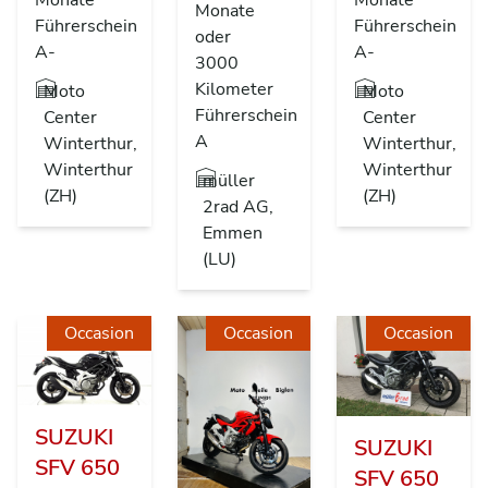
Monate
Führerschein
Führerschein
oder
A-
A-
3000
Kilometer
Moto
Moto
Führerschein
Center
Center
A
Winterthur,
Winterthur,
Winterthur
Winterthur
müller
(ZH)
(ZH)
2rad AG,
Emmen
(LU)
Occasion
Occasion
Occasion
SUZUKI
SUZUKI
SFV 650
SFV 650