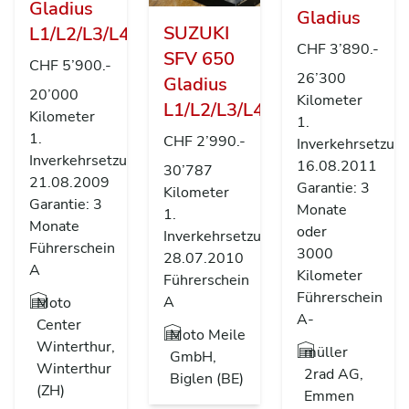
Gladius
Gladius
SUZUKI
L1/L2/L3/L4
CHF 3’890.-
SFV 650
CHF 5’900.-
26’300
Gladius
20’000
Kilometer
L1/L2/L3/L4
Kilometer
1.
1.
CHF 2’990.-
Inverkehrsetzun
Inverkehrsetzung
16.08.2011
30’787
21.08.2009
Garantie: 3
Kilometer
Garantie: 3
Monate
1.
Monate
oder
Inverkehrsetzung
Führerschein
3000
28.07.2010
A
Kilometer
Führerschein
Führerschein
A
Moto
A-
Center
Moto Meile
Winterthur,
müller
GmbH,
Winterthur
2rad AG,
Biglen (BE)
(ZH)
Emmen