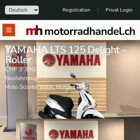
Sprache
Registration
Privat Login
motorradhandel.ch
Open menu
YAMAHA LTS 125 Delight -
Roller
CHF 3’390.-
Neufahrzeug
Moto Scooter Bolle, Morges (VD)
Neufahrzeug
Roller
YAMAHA
Delight 125