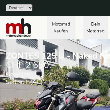
Sprache
motorradhandel.ch
Motorrad
Dein
kaufen
Motorrad
ZONTES 125 U - Naked Mo
CHF 2’650.-
Occasion
Sintzel F (AG)
Motorrad
Occasion
Naked Motorrad
ZONTES