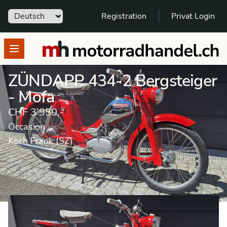
Sprache
Registration
Privat Login
motorradhandel.ch
Open menu
ZÜNDAPP 434-2 Bergsteiger
- Mofa
CHF 3’950.-
Occasion
Koch Frank (SZ)
Occasion
Mofa
ZÜNDAPP
434