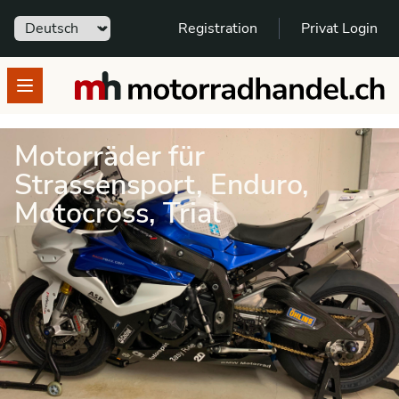
Sprache
Registration
Privat Login
motorradhandel.ch
Open menu
Motorräder für
Strassensport, Enduro,
Motocross, Trial
in den Motorradsport
einsteigen
Hier findest Du Dein neues Sportbike: