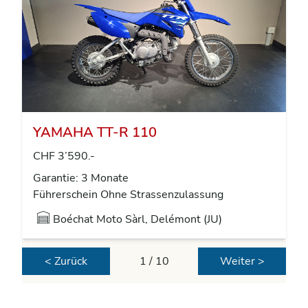
YAMAHA TT-R 110
CHF 3’590.-
Garantie: 3 Monate
Führerschein Ohne Strassenzulassung
Boéchat Moto Sàrl, Delémont (JU)
< Zurück
1 / 10
Weiter >