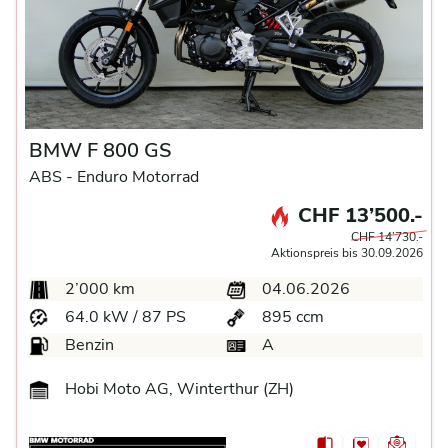
BMW F 800 GS
ABS -
Enduro Motorrad
CHF 13’500.-
CHF 14’730.-
Aktionspreis bis 30.09.2026
2’000 km
04.06.2026
64.0 kW / 87 PS
895 ccm
Benzin
A
Hobi Moto AG, Winterthur (ZH)