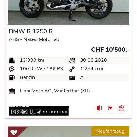
BMW R 1250 R
ABS -
Naked Motorrad
CHF 10’500.-
13’900 km
30.06.2020
100.0 kW / 136 PS
1’254 ccm
Benzin
A
Hobi Moto AG, Winterthur (ZH)
Neufahrzeug