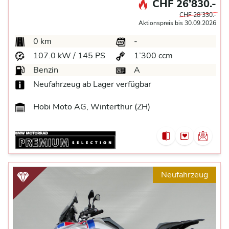
CHF 26’830.-
CHF 28’330.-
Aktionspreis bis 30.09.2026
0 km
-
107.0 kW / 145 PS
1’300 ccm
Benzin
A
Neufahrzeug ab Lager verfügbar
Hobi Moto AG, Winterthur (ZH)
Neufahrzeug