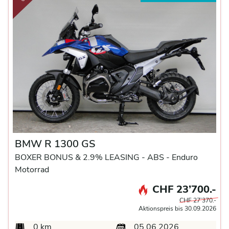
BMW R 1300 GS
BOXER BONUS & 2.9% LEASING -
ABS -
Enduro
Motorrad
CHF 23’700.-
CHF 27’370.-
Aktionspreis bis 30.09.2026
0 km
05.06.2026