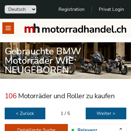
Sprache
Registration
Privat Login
motorradhandel.ch
Open menu
Gebrauchte BMW
Motorräder WIE
NEUGEBOREN
106
Motorräder und Roller zu kaufen
< Zurück
1 / 5
Weiter >
Detaillierte Suche
Relevanz