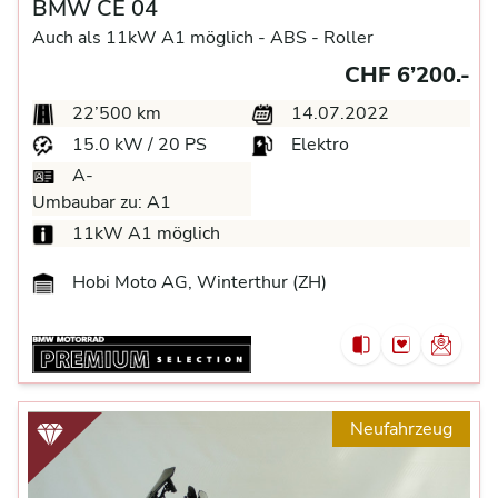
BMW CE 04
Auch als 11kW A1 möglich -
ABS -
Roller
CHF 6’200.-
22’500 km
14.07.2022
15.0 kW / 20 PS
Elektro
A-
Umbaubar zu:
A1
11kW A1 möglich
Hobi Moto AG, Winterthur (ZH)
Neufahrzeug