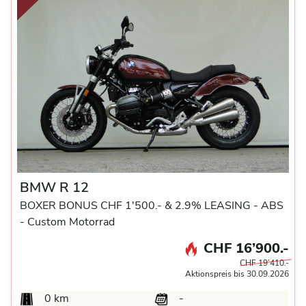
BMW R 12
BOXER BONUS CHF 1'500.- & 2.9% LEASING -
ABS
-
Custom Motorrad
CHF 16’900.-
CHF 19’410.-
Aktionspreis bis 30.09.2026
0 km
-