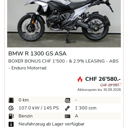
BMW R 1300 GS ASA
BOXER BONUS CHF 1'500.- & 2.9% LEASING -
ABS
-
Enduro Motorrad
CHF 26’580.-
CHF 28’080.-
Aktionspreis bis 30.09.2026
0 km
-
107.0 kW / 145 PS
1’300 ccm
Benzin
A
Neufahrzeug ab Lager verfügbar