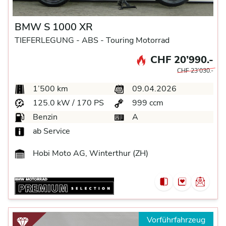
BMW S 1000 XR
TIEFERLEGUNG -
ABS -
Touring Motorrad
CHF 20’990.-
CHF 23’030.-
1’500 km
09.04.2026
125.0 kW / 170 PS
999 ccm
Benzin
A
ab Service
Hobi Moto AG, Winterthur (ZH)
Vorführfahrzeug