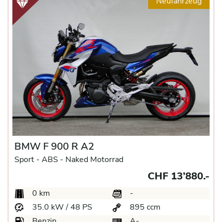
Neufahrzeug
BMW F 900 R A2
Sport -
ABS -
Naked Motorrad
CHF 13’880.-
0 km
-
35.0 kW / 48 PS
895 ccm
Benzin
A-