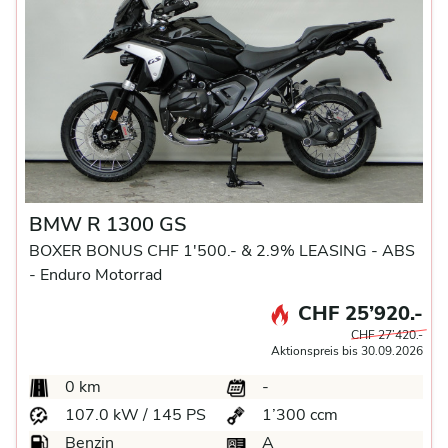
BMW R 1300 GS
BOXER BONUS CHF 1'500.- & 2.9% LEASING -
ABS
-
Enduro Motorrad
CHF 25’920.-
CHF 27’420.-
Aktionspreis bis 30.09.2026
0 km
-
107.0 kW / 145 PS
1’300 ccm
Benzin
A