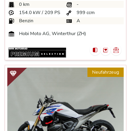
0 km
-
154.0 kW / 209 PS
999 ccm
Benzin
A
Hobi Moto AG, Winterthur (ZH)
Neufahrzeug