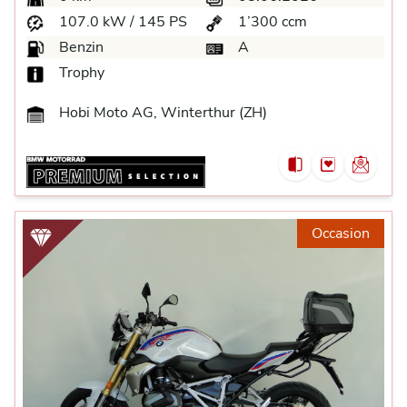
107.0 kW / 145 PS
1’300 ccm
Benzin
A
Trophy
Hobi Moto AG, Winterthur (ZH)
Occasion