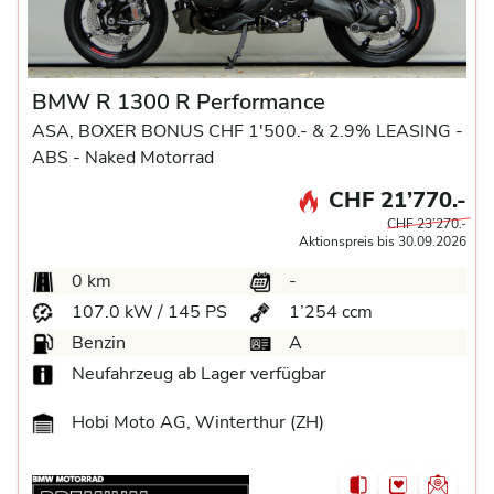
BMW R 1300 R Performance
ASA, BOXER BONUS CHF 1'500.- & 2.9% LEASING -
ABS -
Naked Motorrad
CHF 21’770.-
CHF 23’270.-
Aktionspreis bis 30.09.2026
0 km
-
107.0 kW / 145 PS
1’254 ccm
Benzin
A
Neufahrzeug ab Lager verfügbar
Hobi Moto AG, Winterthur (ZH)