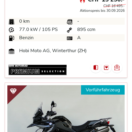
CHF 16’495.-
Aktionspreis bis 30.09.2026
0 km
-
77.0 kW / 105 PS
895 ccm
Benzin
A
Hobi Moto AG, Winterthur (ZH)
Vorführfahrzeug