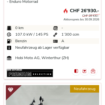
-
Enduro Motorrad
CHF 26’930.-
CHF 28’430.-
Aktionspreis bis 30.09.2026
0 km
-
107.0 kW / 145 PS
1’300 ccm
Benzin
A
Neufahrzeug ab Lager verfügbar
Hobi Moto AG, Winterthur (ZH)
Neufahrzeug