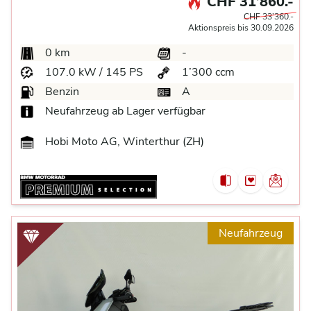
CHF 31’860.-
CHF 33’360.-
Aktionspreis bis 30.09.2026
0 km
-
107.0 kW / 145 PS
1’300 ccm
Benzin
A
Neufahrzeug ab Lager verfügbar
Hobi Moto AG, Winterthur (ZH)
Neufahrzeug