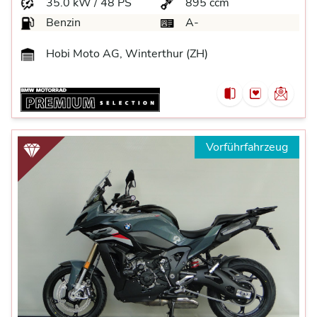
35.0 kW / 48 PS
895 ccm
Benzin
A-
Hobi Moto AG, Winterthur (ZH)
Vorführfahrzeug