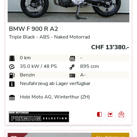
BMW F 900 R A2
Triple Black -
ABS -
Naked Motorrad
CHF 13’380.-
0 km
-
35.0 kW / 48 PS
895 ccm
Benzin
A-
Neufahrzeug ab Lager verfügbar
Hobi Moto AG, Winterthur (ZH)