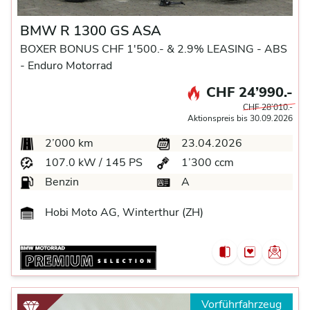
BMW R 1300 GS ASA
BOXER BONUS CHF 1'500.- & 2.9% LEASING -
ABS
-
Enduro Motorrad
CHF 24’990.-
CHF 28’010.-
Aktionspreis bis 30.09.2026
2’000 km
23.04.2026
107.0 kW / 145 PS
1’300 ccm
Benzin
A
Hobi Moto AG, Winterthur (ZH)
Vorführfahrzeug