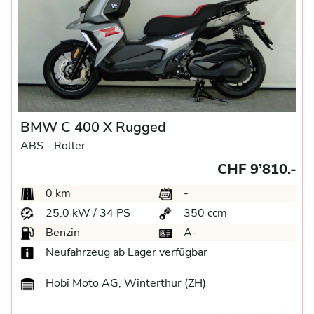
BMW C 400 X Rugged
ABS -
Roller
CHF 9’810.-
0 km
-
25.0 kW / 34 PS
350 ccm
Benzin
A-
Neufahrzeug ab Lager verfügbar
Hobi Moto AG, Winterthur (ZH)