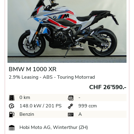
BMW M 1000 XR
2.9% Leasing -
ABS -
Touring Motorrad
CHF 26’590.-
0 km
-
148.0 kW / 201 PS
999 ccm
Benzin
A
Hobi Moto AG, Winterthur (ZH)