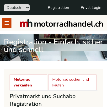
Sprache
Registration
Privat Login
motorradhandel.ch
Open menu
Registration - Einfach, sicher
und schnell
Motorrad
Motorrad suchen und
verkaufen
kaufen
Privatmarkt und Suchabo
Registration