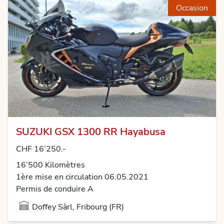
Occasion
SUZUKI GSX 1300 RR Hayabusa
CHF 16’250.-
16’500 Kilomètres
1ère mise en circulation 06.05.2021
Permis de conduire A
Doffey Sàrl, Fribourg (FR)