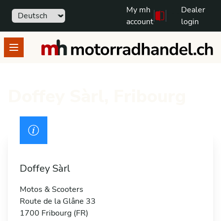
My mh
Dealer
Sprache
111
Free text search
account
login
motorradhandel.ch
Open menu
Doffey Sàrl, Fribourg
Permis de conduire
Doffey Sàrl
Motos & Scooters
Route de la Glâne 33
1700 Fribourg (FR)