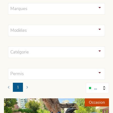
Marques
Modèles
Catégorie
Permis
1
Pertinenc
Previous
Next
Occasion