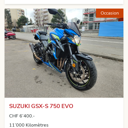
Occasion
SUZUKI GSX-S 750 EVO
CHF 6’400.-
11’000 Kilomètres