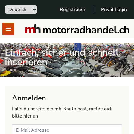
Sprache
Registration
Privat Login
motorradhandel.ch
Open menu
Einfach, sicher und schnell
inserieren
Anmelden
Falls du bereits ein mh-Konto hast, melde dich
bitte hier an