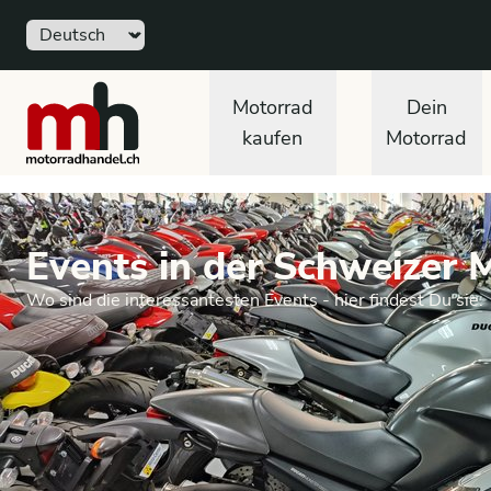
Sprache
motorradhandel.ch
Motorrad
Dein
kaufen
Motorrad
Events in der Schweizer 
Wo sind die interessantesten Events - hier findest Du sie.