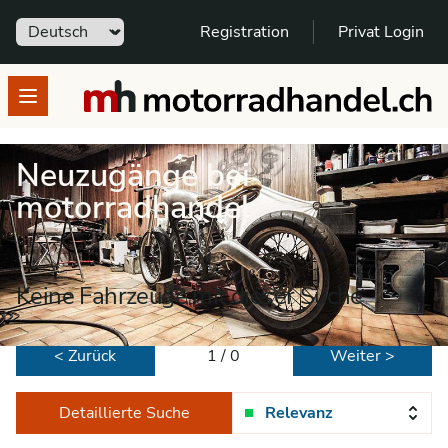
Sprache
Registration
Privat Login
motorradhandel.ch
Open menu
Neuzugänge bei
motorradhandel
Keine Fahrzeuge mit dieser Suche
< Zurück
1 / 0
Weiter >
Detaillierte Suche
Relevanz