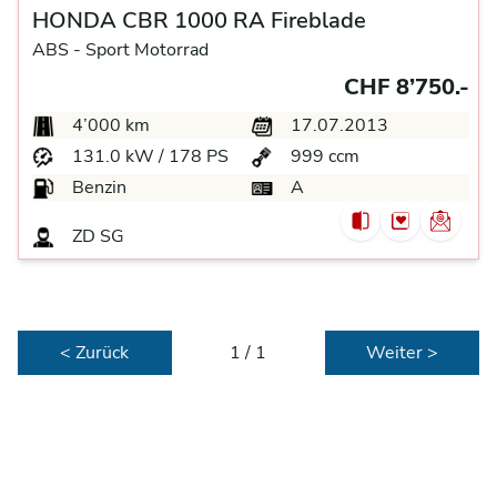
HONDA CBR 1000 RA Fireblade
ABS -
Sport Motorrad
CHF 8’750.-
4’000 km
17.07.2013
131.0 kW / 178 PS
999 ccm
Benzin
A
ZD SG
< Zurück
1 / 1
Weiter >