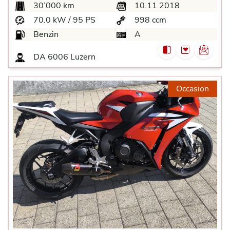
30’000 km
10.11.2018
70.0 kW / 95 PS
998 ccm
Benzin
A
DA
6006 Luzern
Occasion