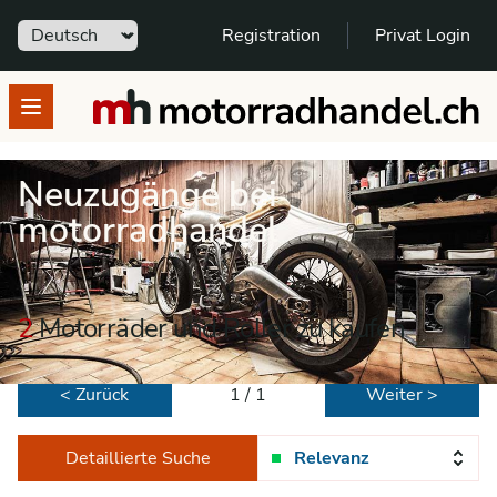
Sprache
Registration
Privat Login
motorradhandel.ch
Open menu
Neuzugänge bei
motorradhandel
2
Motorräder und Roller zu kaufen
< Zurück
1 / 1
Weiter >
Detaillierte Suche
Relevanz