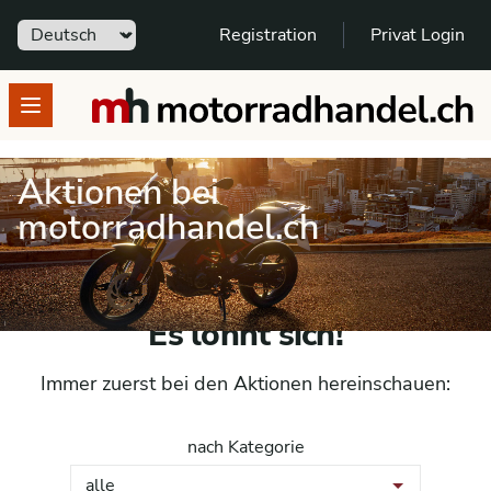
Sprache
Registration
Privat Login
motorradhandel.ch
Open menu
Aktionen bei
motorradhandel.ch
Es lohnt sich!
Immer zuerst bei den Aktionen hereinschauen:
nach Kategorie
alle