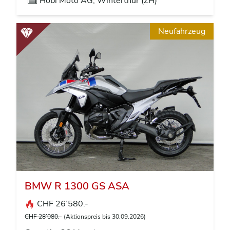
Hobi Moto AG, Winterthur (ZH)
Neufahrzeug
BMW R 1300 GS ASA
CHF 26’580.-
CHF 28’080.-
(Aktionspreis bis 30.09.2026)