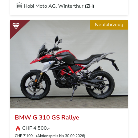
Hobi Moto AG, Winterthur (ZH)
Neufahrzeug
BMW G 310 GS Rallye
CHF 4’500.-
CHF 7’100.-
(Aktionspreis bis 30.09.2026)