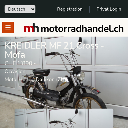
Sprache
Registration
Privat Login
motorradhandel.ch
Open menu
KREIDLER MF 21 Cross -
Mofa
CHF 1’890.-
Occasion
Moto-Huber, Dällikon (ZH)
Occasion
Mofa
KREIDLER
MF 21