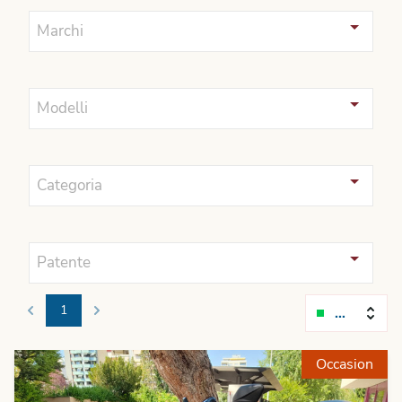
Marchi
Modelli
Categoria
Patente
1
Rilevanza
Previous
Next
Occasion