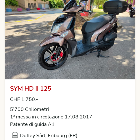
SYM HD II 125
CHF 1’750.-
5’700 Chilometri
1ª messa in circolazione 17.08.2017
Patente di guida A1
Doffey Sàrl, Fribourg (FR)