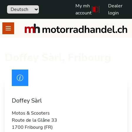
My mh
Dealer
Sprache
111
Free text search
account
login
motorradhandel.ch
Open menu
Doffey Sàrl, Fribourg
Patente di guida
Doffey Sàrl
Motos & Scooters
Route de la Glâne 33
1700 Fribourg (FR)