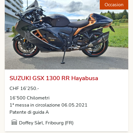
Occasion
SUZUKI GSX 1300 RR Hayabusa
CHF 16’250.-
16’500 Chilometri
1ª messa in circolazione 06.05.2021
Patente di guida A
Doffey Sàrl, Fribourg (FR)