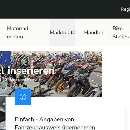
Regi
Motorrad
Bike
Marktplatz
Händler
mieten
Stories
l inserieren
chhandel und Private.
Einfach - Angaben von
Fahrzeugausweis übernehmen