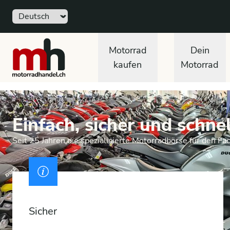
Sprache
motorradhandel.ch
Motorrad
Dein
kaufen
Motorrad
Einfach, sicher und schnel
Seit 25 Jahren die spezialisierte Motorradbörse für den Fa
Ausweis
Sicher