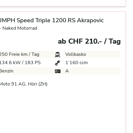
UMPH Speed Triple 1200 RS Akrapovic
-
Naked Motorrad
ab CHF 210.- / Tag
250 Freie km / Tag
Vollkasko
134.6 kW / 183 PS
1’160 ccm
Benzin
A
oto 91 AG, Höri (ZH)