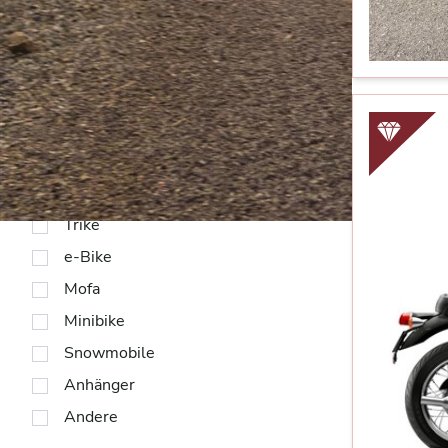
Supermoto
Custom
Roller
Motocross
Trial
Quad
Gespann
Trike
e-Bike
Mofa
Minibike
Snowmobile
Anhänger
Andere