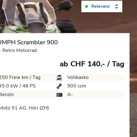
Relevanz
UMPH Scrambler 900
-
Retro Motorrad
ab CHF 140.- / Tag
250 Freie km / Tag
Vollkasko
35.0 kW / 48 PS
900 ccm
Benzin
A-
oto 91 AG, Höri (ZH)