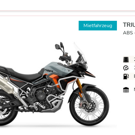
TRIU
Mietfahrzeug
ABS 
M