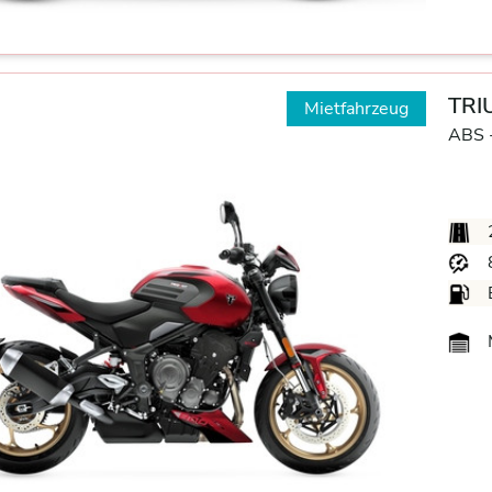
TRI
Mietfahrzeug
ABS 
M