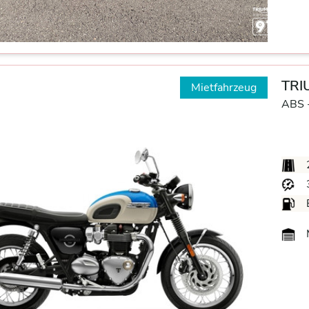
TRI
Mietfahrzeug
ABS 
M