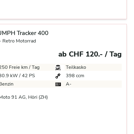
UMPH Tracker 400
-
Retro Motorrad
ab CHF 120.- / Tag
250 Freie km / Tag
Teilkasko
30.9 kW / 42 PS
398 ccm
Benzin
A-
oto 91 AG, Höri (ZH)