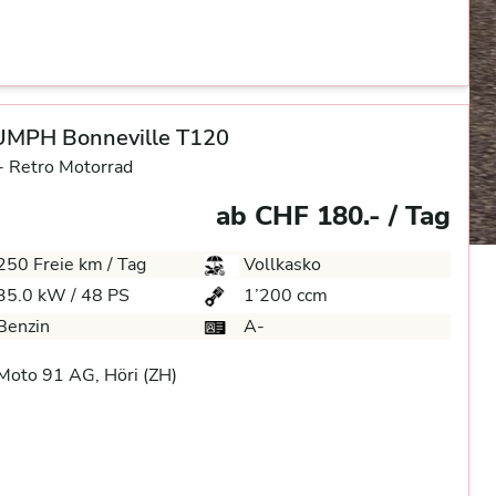
UMPH Bonneville T120
-
Retro Motorrad
ab CHF 180.- / Tag
250 Freie km / Tag
Vollkasko
35.0 kW / 48 PS
1’200 ccm
Benzin
A-
oto 91 AG, Höri (ZH)