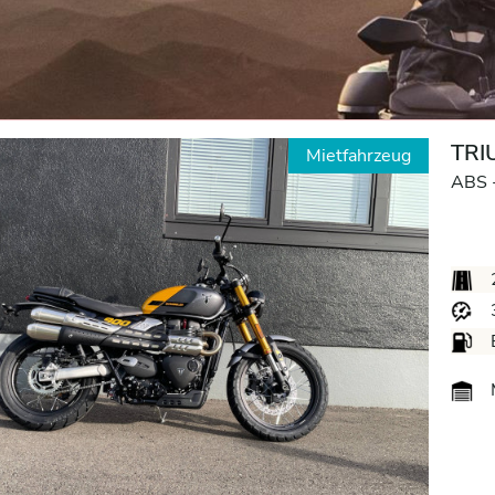
TRI
Mietfahrzeug
ABS 
M