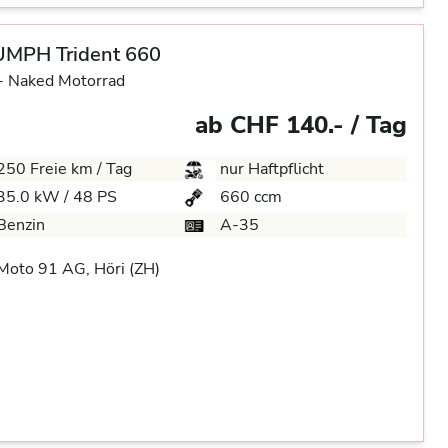
UMPH Trident 660
-
Naked Motorrad
ab CHF 140.- / Tag
250 Freie km / Tag
nur Haftpflicht
35.0 kW / 48 PS
660 ccm
Benzin
A-35
oto 91 AG, Höri (ZH)