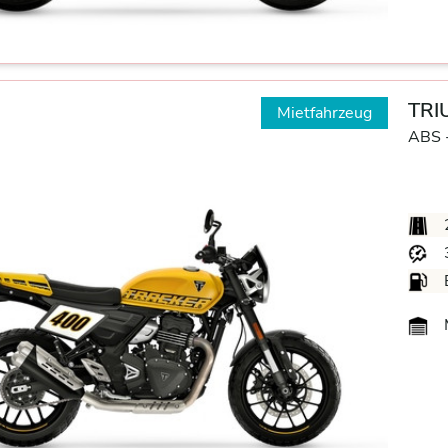
TRI
Mietfahrzeug
ABS 
M