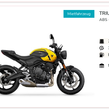
TRI
Mietfahrzeug
ABS 
M