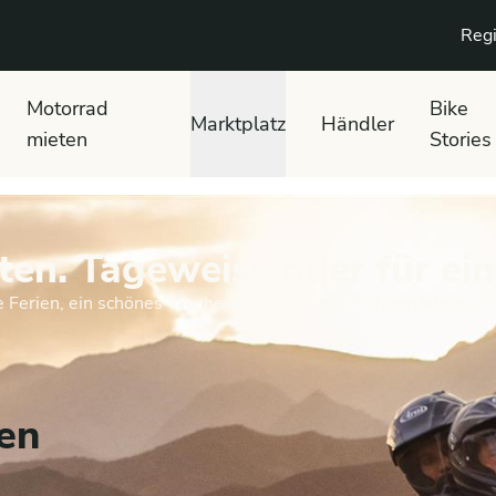
Regi
Motorrad
Bike
Marktplatz
Händler
mieten
Stories
ten. Tageweise oder für e
ie Ferien, ein schönes Wochenende oder als Prüfungsfahrzeug.
en