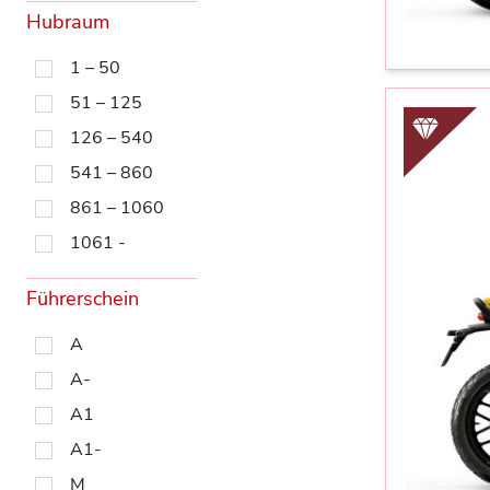
Hubraum
1 – 50
51 – 125
126 – 540
541 – 860
861 – 1060
1061 -
Führerschein
A
A-
A1
A1-
M