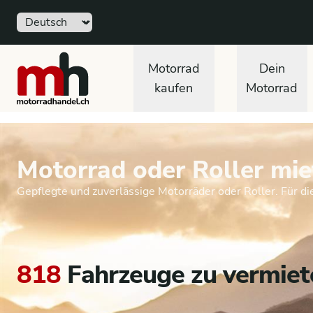
Sprache
motorradhandel.ch
Motorrad
Dein
kaufen
Motorrad
Motorrad oder Roller mie
Gepflegte und zuverlässige Motorräder oder Roller. Für d
818
Fahrzeuge zu vermiet