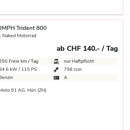
UMPH Trident 800
-
Naked Motorrad
ab CHF 140.- / Tag
250 Freie km / Tag
nur Haftpflicht
84.6 kW / 115 PS
798 ccm
Benzin
A
oto 91 AG, Höri (ZH)