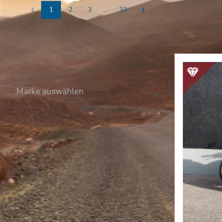
1
2
3
...
33
Previous
Next
Marke
Marke auswählen
Kategorie
Sport
Naked
Touring
Retro
Enduro